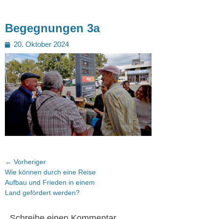
Begegnungen 3a
Posted
20. Oktober 2024
on
Beitragsnavigation
← Vorheriger
Vorheriger
Wie können durch eine Reise
Beitrag:
Aufbau und Frieden in einem
Land gefördert werden?
Schreibe einen Kommentar