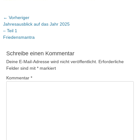
Beitragsnavigation
← Vorheriger
Vorheriger
Jahresausblick auf das Jahr 2025
Beitrag:
– Teil 1
Friedensmantra
Schreibe einen Kommentar
Deine E-Mail-Adresse wird nicht veröffentlicht.
Erforderliche
Felder sind mit
*
markiert
Kommentar
*