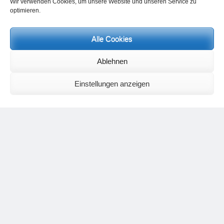
Wir verwenden Cookies, um unsere Website und unseren Service zu
optimieren.
Alle Cookies
Neueste Kommentare
Ablehnen
Birgit E.
zu
Setu Bandhasana – Die Brücke als Yogaübung und
geistiges Bild
Wolfgang Schuster
zu
Spiritualität im Koffer – die Auflösung des
Einstellungen anzeigen
Rätsels
Silvia Meyer
zu
Das Rätsel der Spiritualität
Carola Schnorr
zu
Die Kulthandlung und ihre Metamorphose –
Der Umgekehrte Kultus
Jana
zu
Der Kreislauf des Unlogischen – Wie unlogisches Denken zu
seelischer Enge führt
Irmgard Lindner
zu
Die Kulthandlung und ihre Metamorphose –
Der Umgekehrte Kultus
Philipp Podolski
zu
Die Kulthandlung und ihre Metamorphose –
Der Umgekehrte Kultus
Kategorien
Aktualisierter Beitrag
Allgemein