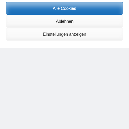
Alle Cookies
Neueste Kommentare
Birgit E.
zu
Setu Bandhasana – Die Brücke als Yogaübung und
Ablehnen
geistiges Bild
Wolfgang Schuster
zu
Spiritualität im Koffer – die Auflösung des
Rätsels
Einstellungen anzeigen
Silvia Meyer
zu
Das Rätsel der Spiritualität
Carola Schnorr
zu
Die Kulthandlung und ihre Metamorphose –
Der Umgekehrte Kultus
Jana
zu
Der Kreislauf des Unlogischen – Wie unlogisches Denken zu
seelischer Enge führt
Irmgard Lindner
zu
Die Kulthandlung und ihre Metamorphose –
Der Umgekehrte Kultus
Philipp Podolski
zu
Die Kulthandlung und ihre Metamorphose –
Der Umgekehrte Kultus
Kategorien
Aktualisierter Beitrag
Allgemein
Asana
Corona
Individuelle Spiritualität