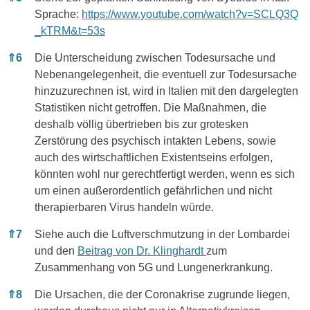
Sprache:
https://www.youtube.com/watch?v=SCLQ3Q
_kTRM&t=53s
⇑
6
Die Unterscheidung zwischen Todesursache und
Nebenangelegenheit, die eventuell zur Todesursache
hinzuzurechnen ist, wird in Italien mit den dargelegten
Statistiken nicht getroffen. Die Maßnahmen, die
deshalb völlig übertrieben bis zur grotesken
Zerstörung des psychisch intakten Lebens, sowie
auch des wirtschaftlichen Existentseins erfolgen,
könnten wohl nur gerechtfertigt werden, wenn es sich
um einen außerordentlich gefährlichen und nicht
therapierbaren Virus handeln würde.
⇑
7
Siehe auch die Luftverschmutzung in der Lombardei
und den
Beitrag von Dr. Klinghardt
zum
Zusammenhang von 5G und Lungenerkrankung.
⇑
8
Die Ursachen, die der Coronakrise zugrunde liegen,