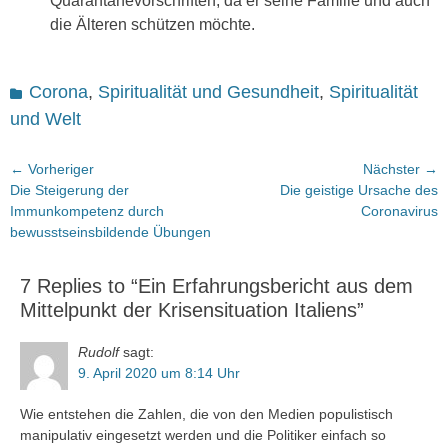
Quarantänevorschriften, da er seine Familie und auch
die Älteren schützen möchte.
Kategorien
Corona
,
Spiritualität und Gesundheit
,
Spiritualität
und Welt
Beitragsnavigation
← Vorheriger
Nächster →
Vorheriger
Nächster
Die Steigerung der
Die geistige Ursache des
Beitrag:
Beitrag:
Immunkompetenz durch
Coronavirus
bewusstseinsbildende Übungen
7 Replies to “Ein Erfahrungsbericht aus dem
Mittelpunkt der Krisensituation Italiens”
Rudolf
sagt:
9. April 2020 um 8:14 Uhr
Wie entstehen die Zahlen, die von den Medien populistisch
manipulativ eingesetzt werden und die Politiker einfach so