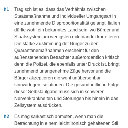
Anmerkungen
⇑
1
Tragisch ist es, dass das Verhältnis zwischen
Staatsmaßnahme und individueller Umgangsart in
eine zunehmende Disproportionalität gelangt. Italien
dürfte wohl ein bekanntes Land sein, wo Bürger und
Staatssystem am wenigsten miteinander korrelieren.
Die starke Zustimmung der Bürger zu den
Quarantänemaßnahmen erscheint für den
außenstehenden Betrachter außerordentlich kritisch,
denn die Polizei, die ebenfalls unter Druck ist, bringt
zunehmend unangenehme Züge hervor und die
Bürger akzeptieren die wohl unübersehbar
sinnwidrigen Isolationen. Die gesundheitliche Folge
dieser Selbstaufgabe muss sich in schweren
Nervenkrankheiten und Störungen bis hinein in das
Zellsystem ausdrücken.
⇑
2
Es mag sarkastisch anmuten, wenn man die
Betrachtung in einem leicht ironisch gehaltenen Stil