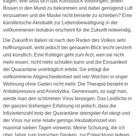
tragen. Wie lässt sich das Kunststück vollbringen, jeden
Bissen in den Mund zu bekommen und dabei genügend Luft
einzuatmen und die Maske nicht beiseite zu schieben? Eine
künstlerische Akrobatik zur Lebensbewältigung in der
vollkommenen Isolation erscheint für die Zukunft notwendig.
Die Zukunft in Italien ist nach den Reden des Volkes sehr
hoffnungsvoll, wirkt jedoch bei genauem Blick leicht verzerrt
und künstlich. Eine Kollegin geht zum Arzt, weil sie nicht
mehr essen, nicht mehr schlafen kann und die Einsamkeit
der Quarantäne unerträglich erlebt. Sie erträgt die
vollkommene Abgeschiedenheit seit vier Wochen in enger
Wohnung ohne Garten nicht mehr. Die Therapie besteht in
Antidepressiva und Anxiolytika. Gemeinsam, so sagt man,
werde man den schlimmen Virus besiegen. Das Leidliche in
der ganzen bisherigen Erfahrung ist jedoch, dass die
Infiziertenzahl trotz der Quarantäne strengster Art steigt und
der Virus nur eine relativ geringe Inkubationszeit von
maximal sieben Tagen vorweist. Meine Schulung, die ich
über Jahre zum logischen Denken, zur Entwicklung tieferer