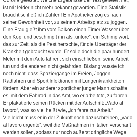
Corona getestet. Welche Ergebnisse der Test geliefert hat,
ist mir leider nicht mehr bekannt geworden. Eine Statistik
braucht schließlich Zahlen! Ein Apotheker zog es nach
seiner Gewohnheit vor, zu seinem Arbeitsplatz zu joggen.
Eine Frau gießt ihm vom Balkon einen Eimer Wasser über
den Kopf und beschimpft ihn als „untore“, ein Schimpfwort,
das zur Zeit, als die Pest herrschte, für die Überträger der
Krankheit gebraucht wurde. Er solle doch die paar hundert
Meter mit dem Auto fahren, sich einschließen, seine Arbeit
tun und die anderen nicht gefährden. Bislang wusste ich
noch nicht, dass Spaziergänge im Freien, Joggen,
Radfahren und Sport Infektionen mit Lungenkrankheiten
fördern. Aber ein anderer sportlicher junger Mann schaffte
es, mit dem Fahrrad in das Amt, wo er arbeitete, zu fahren.
Er plakatierte seinen Rücken mit der Aufschrift: „Vado al
lavoro“, was so viel heißt wie, „ich fahre zur Arbeit.“
Vielleicht muss er in der Zukunft noch dazuschreiben, „vado
al lavoro urgente“, weil die Maßnahmen in Italien verschärft
werden sollen, sodass nur noch äußerst dringliche Wege