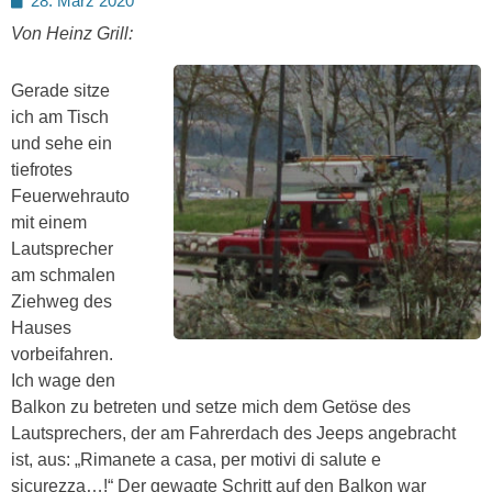
28. März 2020
on
Von Heinz Grill:
Gerade sitze
ich am Tisch
und sehe ein
tiefrotes
Feuerwehrauto
mit einem
Lautsprecher
am schmalen
Ziehweg des
Hauses
vorbeifahren.
Ich wage den
Balkon zu betreten und setze mich dem Getöse des
Lautsprechers, der am Fahrerdach des Jeeps angebracht
ist, aus: „Rimanete a casa, per motivi di salute e
sicurezza…!“ Der gewagte Schritt auf den Balkon war