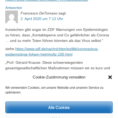
Antworten
Francesco DeTomaso
sagt:
2. April 2020 um 7:12 Uhr
Inzwischen gibt sogar im ZDF Warnungen von Epidemiologen
zu hören, dass „Kontaktsperre und Co gefährlicher als Corona
… und zu mehr Toten führen könnten als das Virus selbst.“
siehe
https://www.zdf.de/nachrichten/politik/coronavirus-
epidemiologe-folgen-helmholtz-100.html
„Prof. Gérard Krause: Diese schwerwiegenden
gesamtgesellschaftlichen Maßnahmen müssen wir so kurz und
so niedrig intensiv wie möglich halten, denn sie könnten
Cookie-Zustimmung verwalten
möglicherweise mehr Krankheits- und Todesfälle erzeugen als
das Coronavirus selbst.
Wir verwenden Cookies, um unsere Website und unseren Service zu
…
optimieren.
Solche Folgen kann man nicht so einfach direkt ausrechnen,
aber sie finden trotzdem statt und sie können möglicherweise
schwerwiegender sein als die Folgen der Infektionen selbst.
Alle Cookies
…
Denn die Auswirkungen sind möglicherweise sehr viel