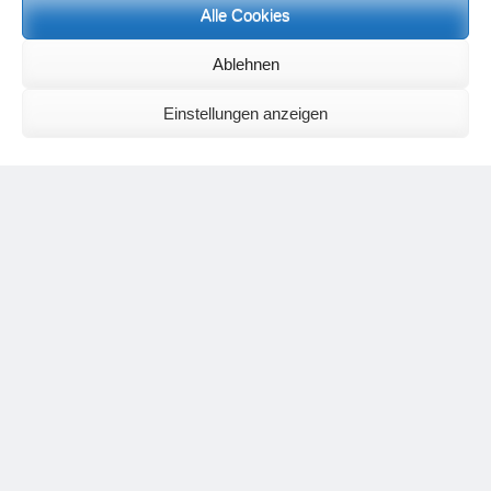
Neueste Kommentare
Alle Cookies
Birgit E.
zu
Setu Bandhasana – Die Brücke als Yogaübung und
Ablehnen
geistiges Bild
Wolfgang Schuster
zu
Spiritualität im Koffer – die Auflösung des
Rätsels
Einstellungen anzeigen
Silvia Meyer
zu
Das Rätsel der Spiritualität
Carola Schnorr
zu
Die Kulthandlung und ihre Metamorphose –
Der Umgekehrte Kultus
Jana
zu
Der Kreislauf des Unlogischen – Wie unlogisches Denken zu
seelischer Enge führt
Irmgard Lindner
zu
Die Kulthandlung und ihre Metamorphose –
Der Umgekehrte Kultus
Philipp Podolski
zu
Die Kulthandlung und ihre Metamorphose –
Der Umgekehrte Kultus
Kategorien
Aktualisierter Beitrag
Allgemein
Asana
Corona
Individuelle Spiritualität
Interview