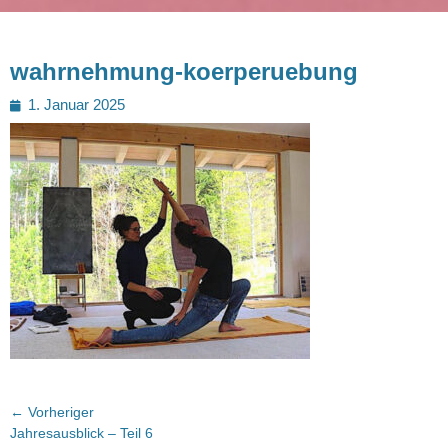
wahrnehmung-koerperuebung
Posted
1. Januar 2025
on
Beitragsnavigation
← Vorheriger
Vorheriger
Jahresausblick – Teil 6