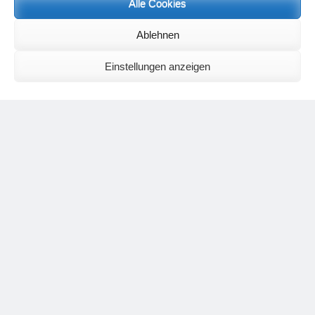
Neueste Kommentare
Alle Cookies
Birgit E.
zu
Setu Bandhasana – Die Brücke als Yogaübung und
geistiges Bild
Ablehnen
Wolfgang Schuster
zu
Spiritualität im Koffer – die Auflösung des
Rätsels
Einstellungen anzeigen
Silvia Meyer
zu
Das Rätsel der Spiritualität
Carola Schnorr
zu
Die Kulthandlung und ihre Metamorphose –
Der Umgekehrte Kultus
Jana
zu
Der Kreislauf des Unlogischen – Wie unlogisches Denken zu
seelischer Enge führt
Irmgard Lindner
zu
Die Kulthandlung und ihre Metamorphose –
Der Umgekehrte Kultus
Philipp Podolski
zu
Die Kulthandlung und ihre Metamorphose –
Der Umgekehrte Kultus
Kategorien
Aktualisierter Beitrag
Allgemein
Asana
Corona
Individuelle Spiritualität
Interview
Jahresausblicke