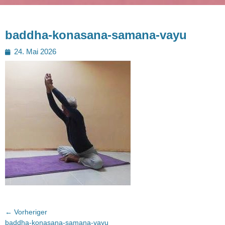
baddha-konasana-samana-vayu
Posted
24. Mai 2026
on
Beitragsnavigation
← Vorheriger
Vorheriger
baddha-konasana-samana-vayu