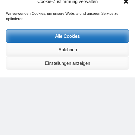
Cookie-Zustimmung verwalten
Wir verwenden Cookies, um unsere Website und unseren Service zu
optimieren.
Alle Cookies
Neueste Kommentare
Ablehnen
Birgit E.
zu
Setu Bandhasana – Die Brücke als Yogaübung und
geistiges Bild
Einstellungen anzeigen
Wolfgang Schuster
zu
Spiritualität im Koffer – die Auflösung des
Rätsels
Silvia Meyer
zu
Das Rätsel der Spiritualität
Carola Schnorr
zu
Die Kulthandlung und ihre Metamorphose –
Der Umgekehrte Kultus
Jana
zu
Der Kreislauf des Unlogischen – Wie unlogisches Denken zu
seelischer Enge führt
Irmgard Lindner
zu
Die Kulthandlung und ihre Metamorphose –
Der Umgekehrte Kultus
Philipp Podolski
zu
Die Kulthandlung und ihre Metamorphose –
Der Umgekehrte Kultus