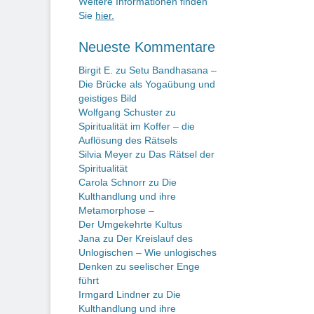
Weitere Informationen finden
Sie
hier.
Neueste Kommentare
Birgit E.
zu
Setu Bandhasana –
Die Brücke als Yogaübung und
geistiges Bild
Wolfgang Schuster
zu
Spiritualität im Koffer – die
Auflösung des Rätsels
Silvia Meyer
zu
Das Rätsel der
Spiritualität
Carola Schnorr
zu
Die
Kulthandlung und ihre
Metamorphose –
Der Umgekehrte Kultus
Jana
zu
Der Kreislauf des
Unlogischen – Wie unlogisches
Denken zu seelischer Enge
führt
Irmgard Lindner
zu
Die
Kulthandlung und ihre