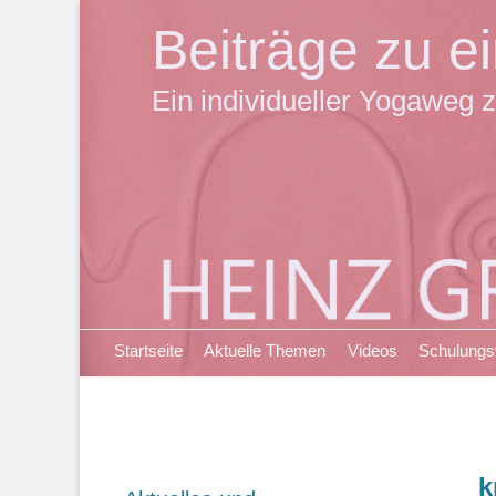
Beiträge zu 
Ein individueller Yogaweg z
Primäres Menü
Zum
Startseite
Aktuelle Themen
Videos
Schulung
Inhalt
springen
k