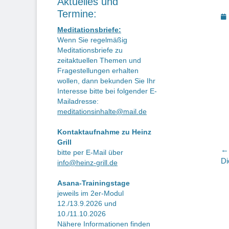
Aktuelles und
Termine:
P
o
Meditationsbriefe:
Wenn Sie regelmäßig
Meditationsbriefe zu
zeitaktuellen Themen und
Fragestellungen erhalten
wollen, dann bekunden Sie Ihr
Interesse bitte bei folgender E-
Mailadresse:
meditationsinhalte@mail.de
Kontaktaufnahme zu Heinz
Grill
B
← 
bitte per E-Mail über
Vo
Di
info@heinz-grill.de
Be
Asana-Trainingstage
jeweils im 2er-Modul
12./13.9.2026 und
10./11.10.2026
Nähere Informationen finden