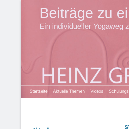
Beiträge zu 
Ein individueller Yogaweg z
Primäres Menü
Zum
Startseite
Aktuelle Themen
Videos
Schulung
Inhalt
springen
s