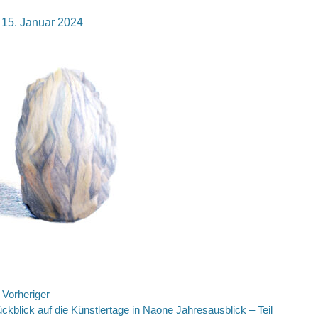
osted
15. Januar 2024
n
eitragsnavigation
Vorheriger
rheriger
ckblick auf die Künstlertage in Naone Jahresausblick – Teil