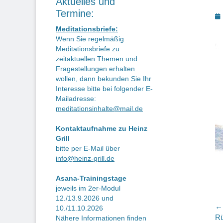
Aktuelles und
Termine:
P
o
Meditationsbriefe:
Wenn Sie regelmäßig
Meditationsbriefe zu
zeitaktuellen Themen und
Fragestellungen erhalten
wollen, dann bekunden Sie Ihr
Interesse bitte bei folgender E-
Mailadresse:
meditationsinhalte@mail.de
Kontaktaufnahme zu Heinz
Grill
bitte per E-Mail über
info@heinz-grill.de
Asana-Trainingstage
jeweils im 2er-Modul
12./13.9.2026 und
B
← 
10./11.10.2026
Vo
Rü
Nähere Informationen finden