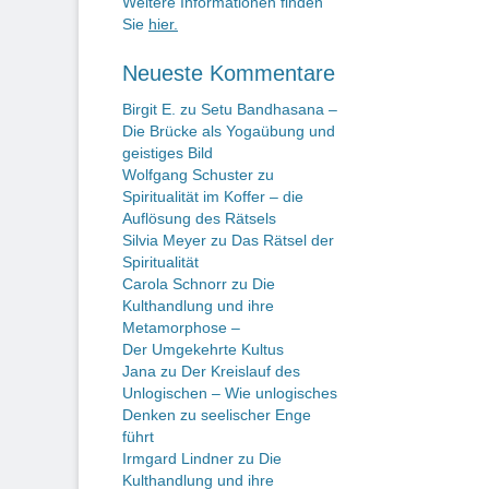
Weitere Informationen finden
Sie
hier.
Neueste Kommentare
Birgit E.
zu
Setu Bandhasana –
Die Brücke als Yogaübung und
geistiges Bild
Wolfgang Schuster
zu
Spiritualität im Koffer – die
Auflösung des Rätsels
Silvia Meyer
zu
Das Rätsel der
Spiritualität
Carola Schnorr
zu
Die
Kulthandlung und ihre
Metamorphose –
Der Umgekehrte Kultus
Jana
zu
Der Kreislauf des
Unlogischen – Wie unlogisches
Denken zu seelischer Enge
führt
Irmgard Lindner
zu
Die
Kulthandlung und ihre