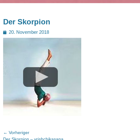
Der Skorpion
Posted
20. November 2018
on
Beitragsnavigation
← Vorheriger
Vorheriger
Der Skorpion – vrishchikasana