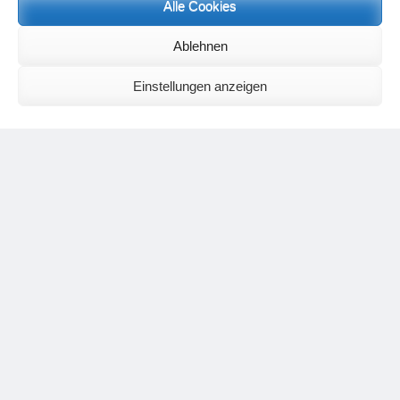
Neueste Kommentare
Alle Cookies
Birgit E.
zu
Setu Bandhasana – Die Brücke als Yogaübung und
geistiges Bild
Ablehnen
Wolfgang Schuster
zu
Spiritualität im Koffer – die Auflösung des
Rätsels
Einstellungen anzeigen
Silvia Meyer
zu
Das Rätsel der Spiritualität
Carola Schnorr
zu
Die Kulthandlung und ihre Metamorphose –
Der Umgekehrte Kultus
Jana
zu
Der Kreislauf des Unlogischen – Wie unlogisches Denken zu
seelischer Enge führt
Irmgard Lindner
zu
Die Kulthandlung und ihre Metamorphose –
Der Umgekehrte Kultus
Philipp Podolski
zu
Die Kulthandlung und ihre Metamorphose –
Der Umgekehrte Kultus
Kategorien
Aktualisierter Beitrag
Allgemein
Asana
Corona
Individuelle Spiritualität
Interview
Jahresausblicke