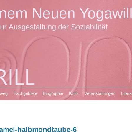
einem Neuen Yogawil
ur Ausgestaltung der Soziabilität
sweg
Fachgebiete
Biographie
Kritik
Veranstaltungen
Litera
amel-halbmondtaube-6