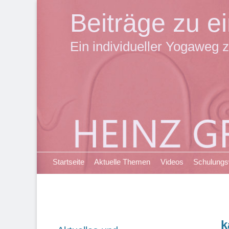
Beiträge zu 
Ein individueller Yogaweg z
Primäres Menü
Zum
Startseite
Aktuelle Themen
Videos
Schulung
Inhalt
springen
k