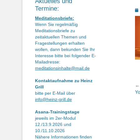
Aktuelles und
Termine:
P
o
Meditationsbriefe:
Wenn Sie regelmäßig
Meditationsbriefe zu
zeitaktuellen Themen und
Fragestellungen erhalten
wollen, dann bekunden Sie Ihr
Interesse bitte bei folgender E-
Mailadresse:
meditationsinhalte@mail.de
Kontaktaufnahme zu Heinz
B
← 
Grill
Vo
Yo
bitte per E-Mail über
Be
info@heinz-grill.de
Asana-Trainingstage
jeweils im 2er-Modul
12./13.9.2026 und
10./11.10.2026
Nähere Informationen finden