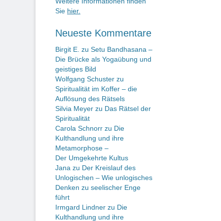
Weitere Informationen finden
Sie
hier.
Neueste Kommentare
Birgit E.
zu
Setu Bandhasana –
Die Brücke als Yogaübung und
geistiges Bild
Wolfgang Schuster
zu
Spiritualität im Koffer – die
Auflösung des Rätsels
Silvia Meyer
zu
Das Rätsel der
Spiritualität
Carola Schnorr
zu
Die
Kulthandlung und ihre
Metamorphose –
Der Umgekehrte Kultus
Jana
zu
Der Kreislauf des
Unlogischen – Wie unlogisches
Denken zu seelischer Enge
führt
Irmgard Lindner
zu
Die
Kulthandlung und ihre