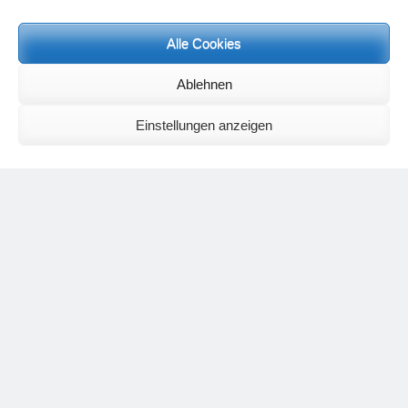
Alle Cookies
Neueste Kommentare
Birgit E.
zu
Setu Bandhasana – Die Brücke als Yogaübung und
Ablehnen
geistiges Bild
Wolfgang Schuster
zu
Spiritualität im Koffer – die Auflösung des
Einstellungen anzeigen
Rätsels
Silvia Meyer
zu
Das Rätsel der Spiritualität
Carola Schnorr
zu
Die Kulthandlung und ihre Metamorphose –
Der Umgekehrte Kultus
Jana
zu
Der Kreislauf des Unlogischen – Wie unlogisches Denken zu
seelischer Enge führt
Irmgard Lindner
zu
Die Kulthandlung und ihre Metamorphose –
Der Umgekehrte Kultus
Philipp Podolski
zu
Die Kulthandlung und ihre Metamorphose –
Der Umgekehrte Kultus
Kategorien
Aktualisierter Beitrag
Allgemein
Asana
Corona