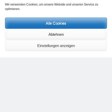
Wir verwenden Cookies, um unsere Website und unseren Service zu
optimieren.
Alle Cookies
Neueste Kommentare
Ablehnen
Birgit E.
zu
Setu Bandhasana – Die Brücke als Yogaübung und
geistiges Bild
Einstellungen anzeigen
Wolfgang Schuster
zu
Spiritualität im Koffer – die Auflösung des
Rätsels
Silvia Meyer
zu
Das Rätsel der Spiritualität
Carola Schnorr
zu
Die Kulthandlung und ihre Metamorphose –
Der Umgekehrte Kultus
Jana
zu
Der Kreislauf des Unlogischen – Wie unlogisches Denken zu
seelischer Enge führt
Irmgard Lindner
zu
Die Kulthandlung und ihre Metamorphose –
Der Umgekehrte Kultus
Philipp Podolski
zu
Die Kulthandlung und ihre Metamorphose –
Der Umgekehrte Kultus
Kategorien