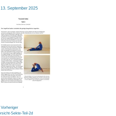
osted
13. September 2025
n
eitragsnavigation
Vorheriger
rheriger
rsicht-Sekte-Teil-2d