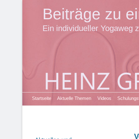
Beiträge zu 
Ein individueller Yogaweg z
Primäres Menü
Zum
Startseite
Aktuelle Themen
Videos
Schulung
Inhalt
springen
V