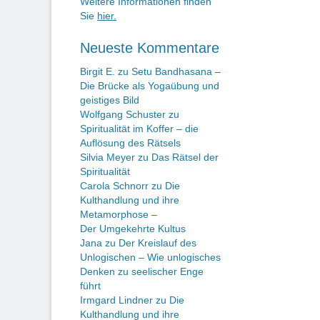
Weitere Informationen finden
Sie
hier.
Neueste Kommentare
Birgit E.
zu
Setu Bandhasana –
Die Brücke als Yogaübung und
geistiges Bild
Wolfgang Schuster
zu
Spiritualität im Koffer – die
Auflösung des Rätsels
Silvia Meyer
zu
Das Rätsel der
Spiritualität
Carola Schnorr
zu
Die
Kulthandlung und ihre
Metamorphose –
Der Umgekehrte Kultus
Jana
zu
Der Kreislauf des
Unlogischen – Wie unlogisches
Denken zu seelischer Enge
führt
Irmgard Lindner
zu
Die
Kulthandlung und ihre