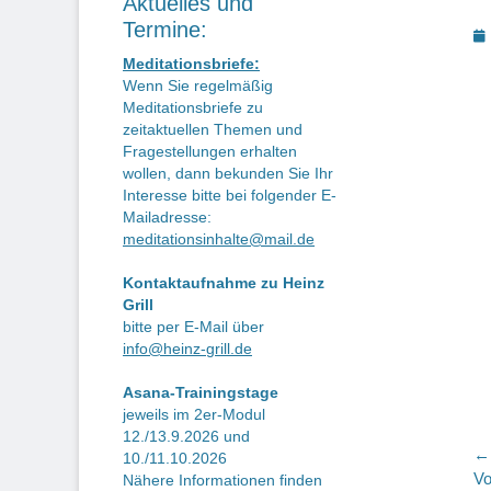
Aktuelles und
Termine:
P
o
Meditationsbriefe:
Wenn Sie regelmäßig
Meditationsbriefe zu
zeitaktuellen Themen und
Fragestellungen erhalten
wollen, dann bekunden Sie Ihr
Interesse bitte bei folgender E-
Mailadresse:
meditationsinhalte@mail.de
Kontaktaufnahme zu Heinz
Grill
bitte per E-Mail über
info@heinz-grill.de
Asana-Trainingstage
jeweils im 2er-Modul
12./13.9.2026 und
B
← 
10./11.10.2026
Vo
Vo
Nähere Informationen finden