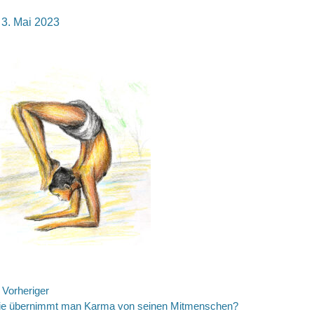
osted
3. Mai 2023
n
eitragsnavigation
Vorheriger
rheriger
e übernimmt man Karma von seinen Mitmenschen?