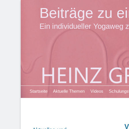
Beiträge zu 
Ein individueller Yogaweg z
Primäres Menü
Zum
Startseite
Aktuelle Themen
Videos
Schulung
Inhalt
springen
V