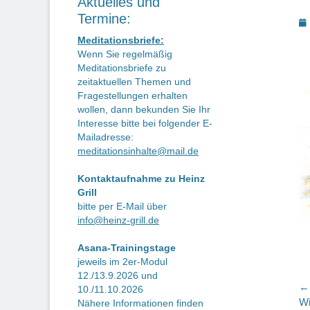
Aktuelles und
Termine:
P
o
Meditationsbriefe:
Wenn Sie regelmäßig
Meditationsbriefe zu
zeitaktuellen Themen und
Fragestellungen erhalten
wollen, dann bekunden Sie Ihr
Interesse bitte bei folgender E-
Mailadresse:
meditationsinhalte@mail.de
Kontaktaufnahme zu Heinz
Grill
bitte per E-Mail über
info@heinz-grill.de
Asana-Trainingstage
jeweils im 2er-Modul
12./13.9.2026 und
B
← 
10./11.10.2026
Vo
Wi
Nähere Informationen finden