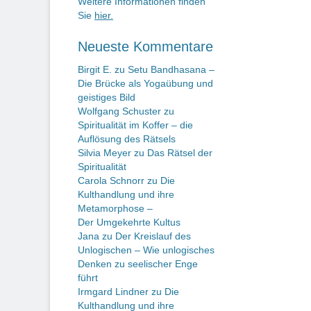
Weitere Informationen finden
Sie
hier.
Neueste Kommentare
Birgit E.
zu
Setu Bandhasana –
Die Brücke als Yogaübung und
geistiges Bild
Wolfgang Schuster
zu
Spiritualität im Koffer – die
Auflösung des Rätsels
Silvia Meyer
zu
Das Rätsel der
Spiritualität
Carola Schnorr
zu
Die
Kulthandlung und ihre
Metamorphose –
Der Umgekehrte Kultus
Jana
zu
Der Kreislauf des
Unlogischen – Wie unlogisches
Denken zu seelischer Enge
führt
Irmgard Lindner
zu
Die
Kulthandlung und ihre