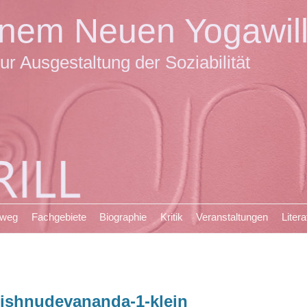
einem Neuen Yogawil
ur Ausgestaltung der Soziabilität
sweg
Fachgebiete
Biographie
Kritik
Veranstaltungen
Litera
ishnudevananda-1-klein