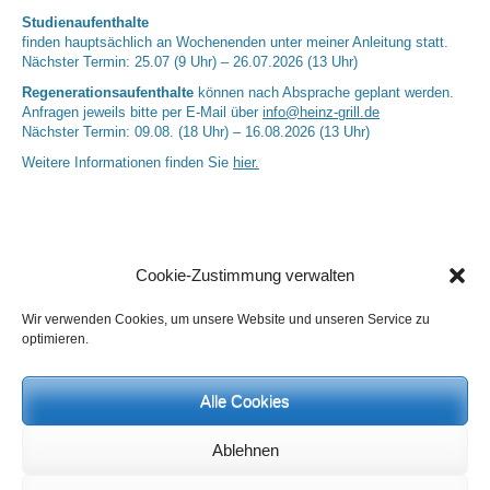
Studienaufenthalte
finden hauptsächlich an Wochenenden unter meiner Anleitung statt.
Nächster Termin: 25.07 (9 Uhr) – 26.07.2026 (13 Uhr)
Regenerationsaufenthalte
können nach Absprache geplant werden.
Anfragen jeweils bitte per E-Mail über
info@heinz-grill.de
Nächster Termin: 09.08. (18 Uhr) – 16.08.2026 (13 Uhr)
Weitere Informationen finden Sie
hier.
Cookie-Zustimmung verwalten
Wir verwenden Cookies, um unsere Website und unseren Service zu
optimieren.
Neueste Kommentare
Alle Cookies
Birgit E.
zu
Setu Bandhasana – Die Brücke als Yogaübung und
geistiges Bild
Ablehnen
Wolfgang Schuster
zu
Spiritualität im Koffer – die Auflösung des
Rätsels