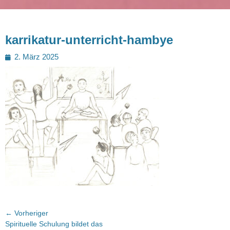
karrikatur-unterricht-hambye
Posted
2. März 2025
on
Beitragsnavigation
← Vorheriger
Vorheriger
Spirituelle Schulung bildet das