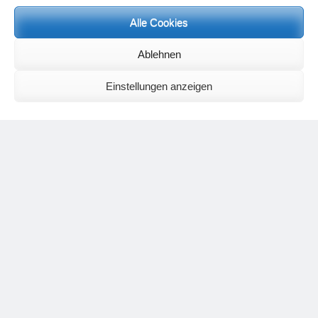
Alle Cookies
Neueste Kommentare
Birgit E.
zu
Setu Bandhasana – Die Brücke als Yogaübung und
Ablehnen
geistiges Bild
Wolfgang Schuster
zu
Spiritualität im Koffer – die Auflösung des
Rätsels
Einstellungen anzeigen
Silvia Meyer
zu
Das Rätsel der Spiritualität
Carola Schnorr
zu
Die Kulthandlung und ihre Metamorphose –
Der Umgekehrte Kultus
Jana
zu
Der Kreislauf des Unlogischen – Wie unlogisches Denken zu
seelischer Enge führt
Irmgard Lindner
zu
Die Kulthandlung und ihre Metamorphose –
Der Umgekehrte Kultus
Philipp Podolski
zu
Die Kulthandlung und ihre Metamorphose –
Der Umgekehrte Kultus
Kategorien
Aktualisierter Beitrag
Allgemein
Asana
Corona
Individuelle Spiritualität