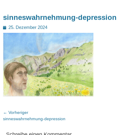
sinneswahrnehmung-depression
Posted
25. Dezember 2024
on
Beitragsnavigation
← Vorheriger
Vorheriger
sinneswahrnehmung-depression
Beitrag:
Schreibe einen Kommentar