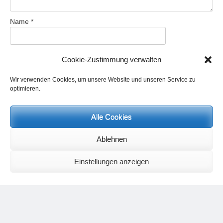
Name
*
E-Mail-Adresse
*
Cookie-Zustimmung verwalten
Wir verwenden Cookies, um unsere Website und unseren Service zu
Website
optimieren.
Alle Cookies
Name, E-Mail-Adresse und Website in diesem Browser für
Ablehnen
meinen nächsten Kommentar speichern.
Einstellungen anzeigen
Aktuelles und Termine:
Meditationsbriefe:
Wenn Sie regelmäßig Meditationsbriefe zu zeitaktuellen Themen und