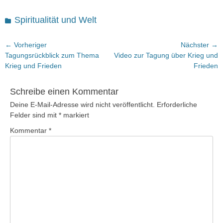
Kategorien
Spiritualität und Welt
Beitragsnavigation
← Vorheriger
Nächster →
Vorheriger
Nächster
Tagungsrückblick zum Thema
Video zur Tagung über Krieg und
Beitrag:
Beitrag:
Krieg und Frieden
Frieden
Schreibe einen Kommentar
Deine E-Mail-Adresse wird nicht veröffentlicht.
Erforderliche
Felder sind mit
*
markiert
Kommentar
*