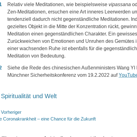
nmerkungen
1
Relativ viele Meditationen, wie beispielsweise
vipassana
od
Zen-Meditationen, ersuchen eine Art inneres Leerwerden un
tendenziell dadurch nicht gegenständliche Meditationen. In
gezieltes Objekt in die Mitte der Konzentration rückt, gewinn
Meditation einen gegenständlichen Charakter. Ein gewisse
Zurückweichen von Emotionen und Unruhen des Gemütes 
einer wachsenden Ruhe ist ebenfalls für die gegenständlic
Meditation von Bedeutung.
2
Siehe die Rede des chinesischen Außenministers Wang YI 
Münchner Sicherheitskonferenz vom 19.2.2022 auf
YouTub
ategorien
Spiritualität und Welt
eitragsnavigation
Vorheriger
rheriger
Nächste
e Coronakrankheit – eine Chance für die Zukunft
itrag:
Beitrag: