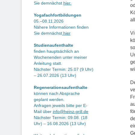
Sie demnächst
hier.
od
Kö
Yogafachfortbildungen
al
05.–08.11.2026
Nähere Informationen finden
Vi
Sie demnächst
hier
kö
Studienaufenthalte
so
finden hauptsächlich an
Um
Wochenenden unter meiner
ge
Anleitung statt.
wi
Nächster Termin: 25.07 (9 Uhr)
– 26.07.2026 (13 Uhr)
De
Regenerationsaufenthalte
ve
können nach Absprache
Fr
geplant werden.
au
Anfragen jeweils bitte per E-
fö
Mail über
info@heinz-grill.de
Nächster Termin: 09.08. (18
de
Uhr) – 16.08.2026 (13 Uhr)
ei
Ge