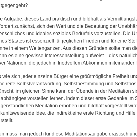
ntgegengeht?
e Aufgabe, dieses Land praktisch und bildhaft als Vermittlungs
fordert zunächst, sich den Wert und die Bedeutung der Unabhän
nschliches und ideales soziales Bedürfnis vorzustellen. Die 
nes Staates ist essenziell für jeglichen Frieden und für eine St
nne in einem Weltenganzen. Aus diesen Gründen sollte man di
nn es eine gewisse Interessensteilung aufweist – dies natürlic
ei Nationen, die jedoch in friedvollem Abkommen miteinander 
 wie sich jeder einzelne Bürger eine größtmögliche Freiheit u
ne reife Selbstverantwortung, Selbstbestimmung und Selbstpos
nscht, im gleichen Sinne kann der Übende in der Meditation si
abhängiges vorstellen lernen. Indem dieser erste Gedanke im 
genständlichen Meditation erhoben und bildhaft vorgestellt wir
kunftsweisende Idee, die indirekt eine erste Richtung und Hilfe
rstellt.
n muss man jedoch für diese Meditationsaufgabe drastisch und