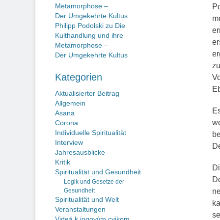
Metamorphose –
Po
Der Umgekehrte Kultus
mo
Philipp Podolski
zu
Die
er
Kulthandlung und ihre
er
Metamorphose –
er
Der Umgekehrte Kultus
zu
Kategorien
Vo
Eb
Aktualisierter Beitrag
Allgemein
Es
Asana
we
Corona
Individuelle Spiritualität
be
Interview
De
Jahresausblicke
Kritik
Di
Spiritualität und Gesundheit
De
Logik und Gesetze der
Gesundheit
ne
Spiritualität und Welt
ka
Veranstaltungen
se
Videá k jogovým cvikom