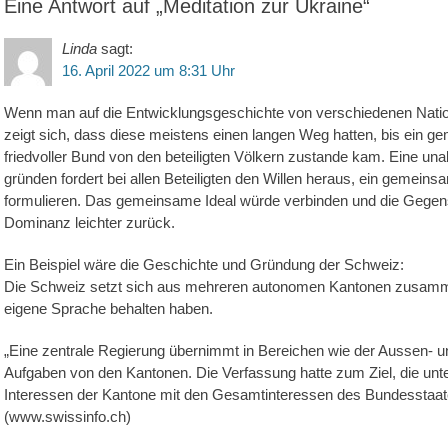
Eine Antwort auf „Meditation zur Ukraine“
Linda
sagt:
16. April 2022 um 8:31 Uhr
Wenn man auf die Entwicklungsgeschichte von verschiedenen Nati
zeigt sich, dass diese meistens einen langen Weg hatten, bis ein 
friedvoller Bund von den beteiligten Völkern zustande kam. Eine un
gründen fordert bei allen Beteiligten den Willen heraus, ein gemeins
formulieren. Das gemeinsame Ideal würde verbinden und die Gegensä
Dominanz leichter zurück.
Ein Beispiel wäre die Geschichte und Gründung der Schweiz:
Die Schweiz setzt sich aus mehreren autonomen Kantonen zusamme
eigene Sprache behalten haben.
„Eine zentrale Regierung übernimmt in Bereichen wie der Aussen- un
Aufgaben von den Kantonen. Die Verfassung hatte zum Ziel, die unt
Interessen der Kantone mit den Gesamtinteressen des Bundesstaat
(www.swissinfo.ch)