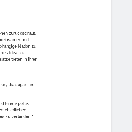
onen zurückschaut,
gemeinsamer und
abhängige Nation zu
ames Ideal zu
tze treten in ihrer
n, die sogar ihre
d Finanzpolitik
erschiedlichen
es zu verbinden.“