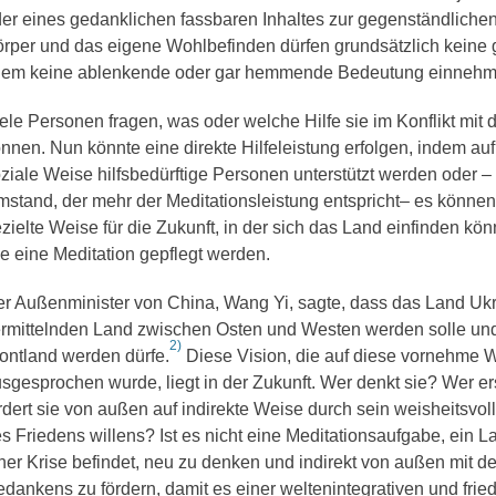
er eines gedanklichen fassbaren Inhaltes zur gegenständlichen
rper und das eigene Wohlbefinden dürfen grundsätzlich keine 
lem keine ablenkende oder gar hemmende Bedeutung einnehm
ele Personen fragen, was oder welche Hilfe sie im Konflikt mit d
nnen. Nun könnte eine direkte Hilfeleistung erfolgen, indem auf
ziale Weise hilfsbedürftige Personen unterstützt werden oder – 
stand, der mehr der Meditationsleistung entspricht– es könne
zielte Weise für die Zukunft, in der sich das Land einfinden kö
e eine Meditation gepflegt werden.
r Außenminister von China, Wang Yi, sagte, dass das Land Uk
rmittelnden Land zwischen Osten und Westen werden solle und
2)
ontland werden dürfe.
Diese Vision, die auf diese vornehme 
sgesprochen wurde, liegt in der Zukunft. Wer denkt sie? Wer er
rdert sie von außen auf indirekte Weise durch sein weisheitsv
s Friedens willens? Ist es nicht eine Meditationsaufgabe, ein La
ner Krise befindet, neu zu denken und indirekt von außen mit d
dankens zu fördern, damit es einer weltenintegrativen und fried