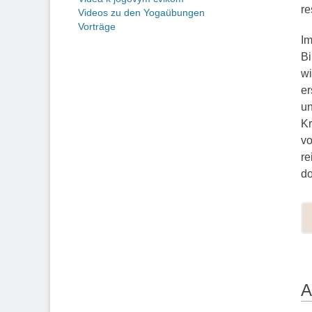
re
Videos zu den Yogaübungen
Vorträge
Im
Bi
wi
er
un
Kr
vo
re
do
A