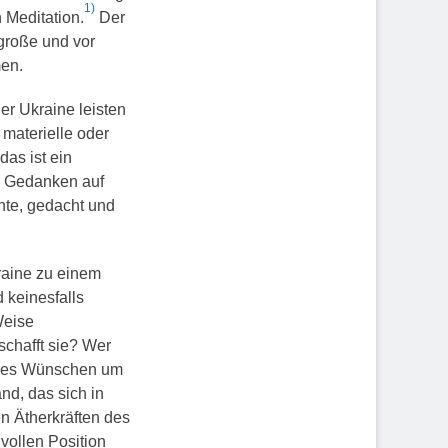
1)
 Meditation.
Der
große und vor
en.
er Ukraine leisten
 materielle oder
das ist ein
n Gedanken auf
nnte, gedacht und
raine zu einem
 keinesfalls
Weise
schafft sie? Wer
olles Wünschen um
nd, das sich in
en Ätherkräften des
vollen Position