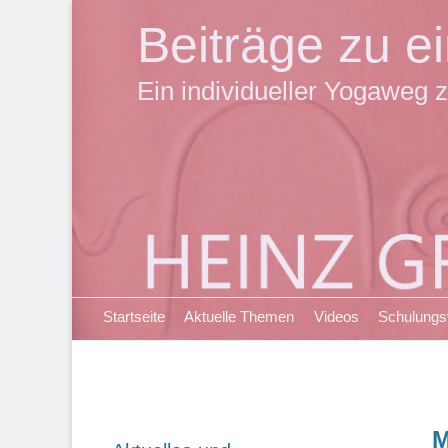
Beiträge zu 
Ein individueller Yogaweg z
Primäres Menü
Zum
Startseite
Aktuelle Themen
Videos
Schulung
Inhalt
springen
M