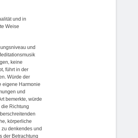
alität und in
kte Weise
nnungsniveau und
Meditationsmusik
agen, keine
, führt in der
en. Würde der
ine eigene Harmonie
hmungen und
Art bemerkte, würde
n die Richtung
überschreitenden
e, körperliche
in zu denkendes und
s der Betrachtung