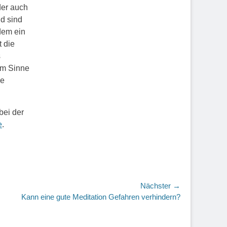
er auch
d sind
dem ein
t die
s
im Sinne
he
bei der
e
.
Nächster →
r
Kann eine gute Meditation Gefahren verhindern?