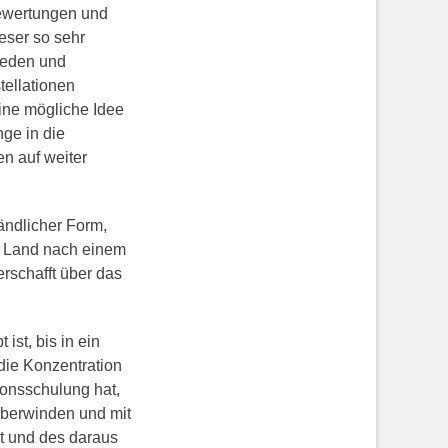
Bewertungen und
eser so sehr
ieden und
tellationen
eine mögliche Idee
nge in die
en auf weiter
ändlicher Form,
es Land nach einem
rschafft über das
ist, bis in ein
 die Konzentration
ionsschulung hat,
überwinden und mit
it und des daraus