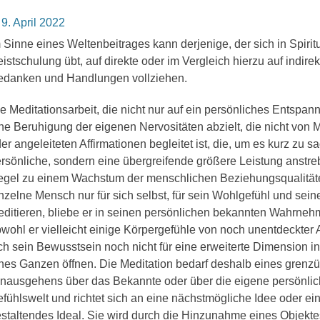
osted
9. April 2022
n
 Sinne eines Weltenbeitrages kann derjenige, der sich in Spiritu
istschulung übt, auf direkte oder im Vergleich hierzu auf indire
danken und Handlungen vollziehen.
e Meditationsarbeit, die nicht nur auf ein persönliches Entspa
ne Beruhigung der eigenen Nervositäten abzielt, die nicht von 
er angeleiteten Affirmationen begleitet ist, die, um es kurz zu s
rsönliche, sondern eine übergreifende größere Leistung anstrebt
gel zu einem Wachstum der menschlichen Beziehungsqualität
nzelne Mensch nur für sich selbst, für sein Wohlgefühl und se
ditieren, bliebe er in seinen persönlichen bekannten Wahrne
wohl er vielleicht einige Körpergefühle von noch unentdeckter 
ch sein Bewusstsein noch nicht für eine erweiterte Dimension i
nes Ganzen öffnen. Die Meditation bedarf deshalb eines grenz
nausgehens über das Bekannte oder über die eigene persönlich
fühlswelt und richtet sich an eine nächstmögliche Idee oder e
staltendes Ideal. Sie wird durch die Hinzunahme eines Objekte