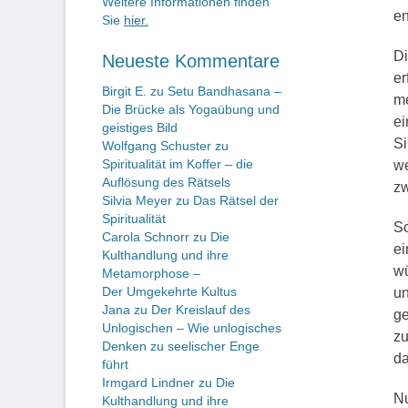
Weitere Informationen finden
e
Sie
hier.
Di
Neueste Kommentare
er
Birgit E.
zu
Setu Bandhasana –
me
Die Brücke als Yogaübung und
ei
geistiges Bild
Si
Wolfgang Schuster
zu
Spiritualität im Koffer – die
we
Auflösung des Rätsels
zw
Silvia Meyer
zu
Das Rätsel der
Spiritualität
So
Carola Schnorr
zu
Die
ei
Kulthandlung und ihre
wü
Metamorphose –
Der Umgekehrte Kultus
un
Jana
zu
Der Kreislauf des
ge
Unlogischen – Wie unlogisches
zu
Denken zu seelischer Enge
da
führt
Irmgard Lindner
zu
Die
Nu
Kulthandlung und ihre