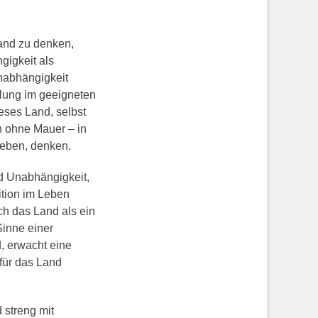
land zu denken,
gigkeit als
Unabhängigkeit
ellung im geeigneten
eses Land, selbst
h ohne Mauer – in
leben, denken.
nd Unabhängigkeit,
ition im Leben
ch das Land als ein
Sinne einer
d, erwacht eine
 für das Land
 streng mit