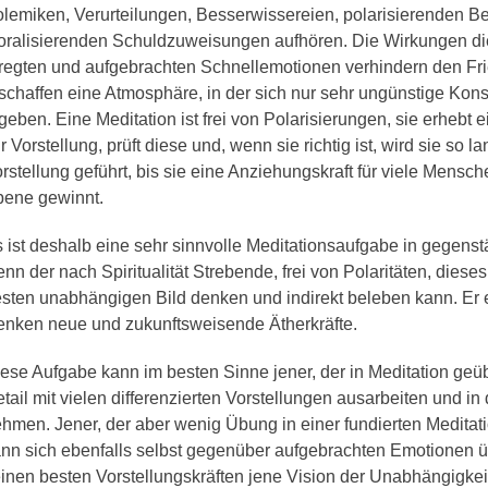
lemiken, Verurteilungen, Besserwissereien, polarisierenden 
ralisierenden Schuldzuweisungen aufhören. Die Wirkungen di
regten und aufgebrachten Schnellemotionen verhindern den Fr
schaffen eine Atmosphäre, in der sich nur sehr ungünstige Kons
geben. Eine Meditation ist frei von Polarisierungen, sie erhebt 
r Vorstellung, prüft diese und, wenn sie richtig ist, wird sie so la
rstellung geführt, bis sie eine Anziehungskraft für viele Mensch
ene gewinnt.
 ist deshalb eine sehr sinnvolle Meditationsaufgabe in gegenst
nn der nach Spiritualität Strebende, frei von Polaritäten, dies
sten unabhängigen Bild denken und indirekt beleben kann. Er e
nken neue und zukunftsweisende Ätherkräfte.
ese Aufgabe kann im besten Sinne jener, der in Meditation geübt 
tail mit vielen differenzierten Vorstellungen ausarbeiten und in
hmen. Jener, der aber wenig Übung in einer fundierten Meditat
nn sich ebenfalls selbst gegenüber aufgebrachten Emotionen 
inen besten Vorstellungskräften jene Vision der Unabhängigke