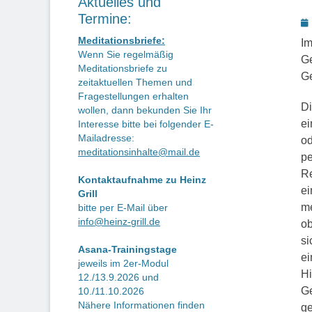
Aktuelles und
Termine:
P
o
Meditationsbriefe:
Im
Wenn Sie regelmäßig
Ge
Meditationsbriefe zu
Ge
zeitaktuellen Themen und
Fragestellungen erhalten
Di
wollen, dann bekunden Sie Ihr
ei
Interesse bitte bei folgender E-
Mailadresse:
od
meditationsinhalte@mail.de
pe
Re
Kontaktaufnahme zu Heinz
ei
Grill
me
bitte per E-Mail über
info@heinz-grill.de
ob
si
Asana-Trainingstage
ei
jeweils im 2er-Modul
Hi
12./13.9.2026 und
Ge
10./11.10.2026
Nähere Informationen finden
ge