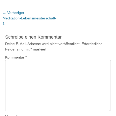
Beitragsnavigation
← Vorheriger
Vorheriger
Meditation-Lebensmeisterschaft-
Beitrag:
1
Schreibe einen Kommentar
Deine E-Mail-Adresse wird nicht veröffentlicht.
Erforderliche
Felder sind mit
*
markiert
Kommentar
*