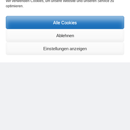
Wir verwenden Cookies, um unsere Website und unseren Service zu
optimieren.
Alle Cookies
Neueste Kommentare
Ablehnen
Birgit E.
zu
Setu Bandhasana – Die Brücke als Yogaübung und
geistiges Bild
Wolfgang Schuster
zu
Spiritualität im Koffer – die Auflösung des
Einstellungen anzeigen
Rätsels
Silvia Meyer
zu
Das Rätsel der Spiritualität
Carola Schnorr
zu
Die Kulthandlung und ihre Metamorphose –
Der Umgekehrte Kultus
Jana
zu
Der Kreislauf des Unlogischen – Wie unlogisches Denken zu
seelischer Enge führt
Irmgard Lindner
zu
Die Kulthandlung und ihre Metamorphose –
Der Umgekehrte Kultus
Philipp Podolski
zu
Die Kulthandlung und ihre Metamorphose –
Der Umgekehrte Kultus
Kategorien
Aktualisierter Beitrag
Allgemein