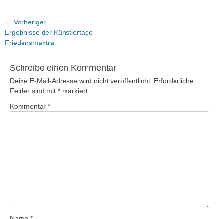
Beitragsnavigation
← Vorheriger
Vorheriger
Ergebnisse der Künstlertage –
Beitrag:
Friedensmantra
Schreibe einen Kommentar
Deine E-Mail-Adresse wird nicht veröffentlicht.
Erforderliche
Felder sind mit
*
markiert
Kommentar
*
Name
*