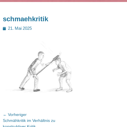
schmaehkritik
Posted
21. Mai 2025
on
Beitragsnavigation
← Vorheriger
Vorheriger
Schmähkritik im Verhältnis zu
Beitrag:
konstruktiver Kritik