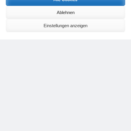
Neueste Kommentare
Birgit E.
zu
Setu Bandhasana – Die Brücke als Yogaübung und
Ablehnen
geistiges Bild
Wolfgang Schuster
zu
Spiritualität im Koffer – die Auflösung des
Einstellungen anzeigen
Rätsels
Silvia Meyer
zu
Das Rätsel der Spiritualität
Carola Schnorr
zu
Die Kulthandlung und ihre Metamorphose –
Der Umgekehrte Kultus
Jana
zu
Der Kreislauf des Unlogischen – Wie unlogisches Denken zu
seelischer Enge führt
Irmgard Lindner
zu
Die Kulthandlung und ihre Metamorphose –
Der Umgekehrte Kultus
Philipp Podolski
zu
Die Kulthandlung und ihre Metamorphose –
Der Umgekehrte Kultus
Kategorien
Aktualisierter Beitrag
Allgemein
Asana
Corona
Individuelle Spiritualität
Interview
Jahresausblicke