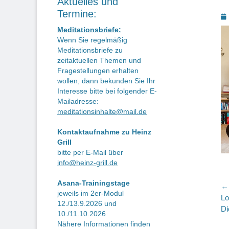
Aktuelles und
Termine:
P
o
Meditationsbriefe:
Wenn Sie regelmäßig
Meditationsbriefe zu
zeitaktuellen Themen und
Fragestellungen erhalten
wollen, dann bekunden Sie Ihr
Interesse bitte bei folgender E-
Mailadresse:
meditationsinhalte@mail.de
Kontaktaufnahme zu Heinz
Grill
bitte per E-Mail über
info@heinz-grill.de
Asana-Trainingstage
B
← 
jeweils im 2er-Modul
Vo
Lo
12./13.9.2026 und
Be
Di
10./11.10.2026
Nähere Informationen finden