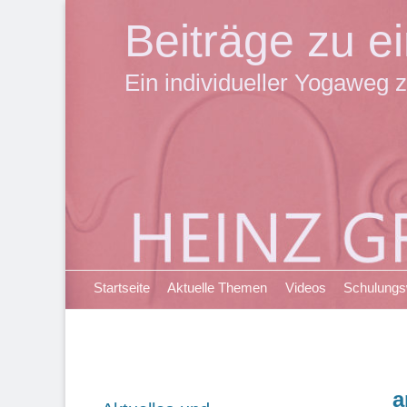
Beiträge zu 
Ein individueller Yogaweg z
Primäres Menü
Zum
Startseite
Aktuelle Themen
Videos
Schulung
Inhalt
springen
a