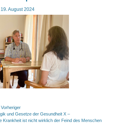
osted
19. August 2024
n
eitragsnavigation
Vorheriger
rheriger
gik und Gesetze der Gesundheit X –
itrag:
e Krankheit ist nicht wirklich der Feind des Menschen