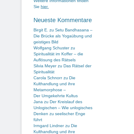
Weitere Informationen finden
Sie
hier.
Neueste Kommentare
Birgit E.
zu
Setu Bandhasana –
Die Brücke als Yogaübung und
geistiges Bild
Wolfgang Schuster
zu
Spiritualität im Koffer – die
Auflösung des Rätsels
Silvia Meyer
zu
Das Rätsel der
Spiritualität
Carola Schnorr
zu
Die
Kulthandlung und ihre
Metamorphose –
Der Umgekehrte Kultus
Jana
zu
Der Kreislauf des
Unlogischen – Wie unlogisches
Denken zu seelischer Enge
führt
Irmgard Lindner
zu
Die
Kulthandlung und ihre