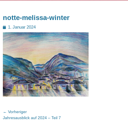
notte-melissa-winter
Posted
1. Januar 2024
on
Beitragsnavigation
← Vorheriger
Vorheriger
Jahresausblick auf 2024 – Teil 7
Beitrag: