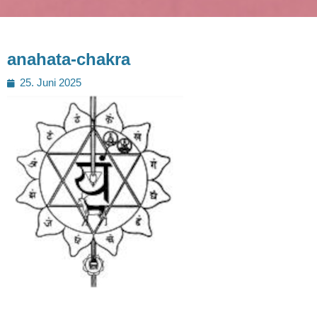
anahata-chakra
Posted
25. Juni 2025
on