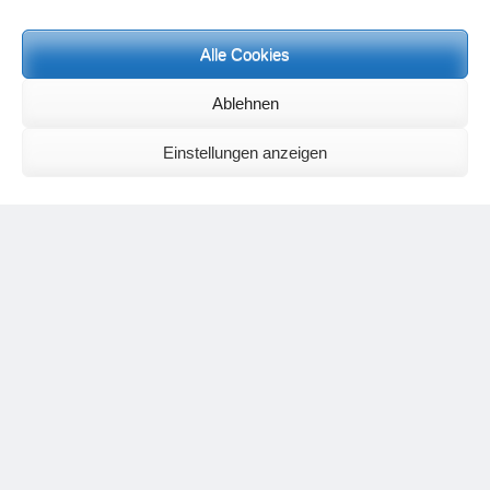
Alle Cookies
Neueste Kommentare
Birgit E.
zu
Setu Bandhasana – Die Brücke als Yogaübung und
Ablehnen
geistiges Bild
Wolfgang Schuster
zu
Spiritualität im Koffer – die Auflösung des
Einstellungen anzeigen
Rätsels
Silvia Meyer
zu
Das Rätsel der Spiritualität
Carola Schnorr
zu
Die Kulthandlung und ihre Metamorphose –
Der Umgekehrte Kultus
Jana
zu
Der Kreislauf des Unlogischen – Wie unlogisches Denken zu
seelischer Enge führt
Irmgard Lindner
zu
Die Kulthandlung und ihre Metamorphose –
Der Umgekehrte Kultus
Philipp Podolski
zu
Die Kulthandlung und ihre Metamorphose –
Der Umgekehrte Kultus
Kategorien
Aktualisierter Beitrag
Allgemein
Asana
Corona