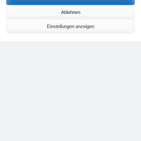
Birgit E.
zu
Setu Bandhasana – Die Brücke als Yogaübung und
Ablehnen
geistiges Bild
Wolfgang Schuster
zu
Spiritualität im Koffer – die Auflösung des
Rätsels
Einstellungen anzeigen
Silvia Meyer
zu
Das Rätsel der Spiritualität
Carola Schnorr
zu
Die Kulthandlung und ihre Metamorphose –
Der Umgekehrte Kultus
Jana
zu
Der Kreislauf des Unlogischen – Wie unlogisches Denken zu
seelischer Enge führt
Irmgard Lindner
zu
Die Kulthandlung und ihre Metamorphose –
Der Umgekehrte Kultus
Philipp Podolski
zu
Die Kulthandlung und ihre Metamorphose –
Der Umgekehrte Kultus
Kategorien
Aktualisierter Beitrag
Allgemein
Asana
Corona
Individuelle Spiritualität
Interview
Jahresausblicke