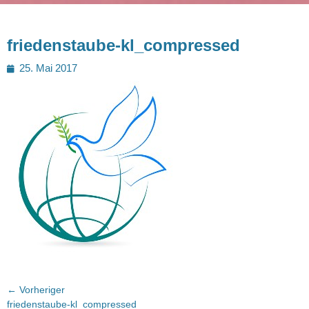
friedenstaube-kl_compressed
Posted
25. Mai 2017
on
Beitragsnavigation
← Vorheriger
Vorheriger
friedenstaube-kl_compressed