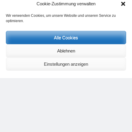
Cookie-Zustimmung verwalten
Wir verwenden Cookies, um unsere Website und unseren Service zu
optimieren.
Alle Cookies
Ablehnen
Neueste Kommentare
Birgit E.
zu
Setu Bandhasana – Die Brücke als Yogaübung und
Einstellungen anzeigen
geistiges Bild
Wolfgang Schuster
zu
Spiritualität im Koffer – die Auflösung des
Rätsels
Silvia Meyer
zu
Das Rätsel der Spiritualität
Carola Schnorr
zu
Die Kulthandlung und ihre Metamorphose –
Der Umgekehrte Kultus
Jana
zu
Der Kreislauf des Unlogischen – Wie unlogisches Denken zu
seelischer Enge führt
Irmgard Lindner
zu
Die Kulthandlung und ihre Metamorphose –
Der Umgekehrte Kultus
Philipp Podolski
zu
Die Kulthandlung und ihre Metamorphose –
Der Umgekehrte Kultus