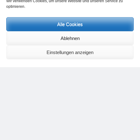
Wir verwenden Cookies, um unsere Website und unseren Service zu
optimieren.
Alle Cookies
Neueste Kommentare
Ablehnen
Birgit E.
zu
Setu Bandhasana – Die Brücke als Yogaübung und
geistiges Bild
Wolfgang Schuster
zu
Spiritualität im Koffer – die Auflösung des
Einstellungen anzeigen
Rätsels
Silvia Meyer
zu
Das Rätsel der Spiritualität
Carola Schnorr
zu
Die Kulthandlung und ihre Metamorphose –
Der Umgekehrte Kultus
Jana
zu
Der Kreislauf des Unlogischen – Wie unlogisches Denken zu
seelischer Enge führt
Irmgard Lindner
zu
Die Kulthandlung und ihre Metamorphose –
Der Umgekehrte Kultus
Philipp Podolski
zu
Die Kulthandlung und ihre Metamorphose –
Der Umgekehrte Kultus
Kategorien
Aktualisierter Beitrag
Allgemein