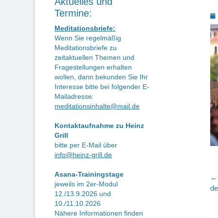
Aktuelles und
Termine:
P
o
Meditationsbriefe:
Wenn Sie regelmäßig
Meditationsbriefe zu
zeitaktuellen Themen und
Fragestellungen erhalten
wollen, dann bekunden Sie Ihr
Interesse bitte bei folgender E-
Mailadresse:
meditationsinhalte@mail.de
Kontaktaufnahme zu Heinz
Grill
bitte per E-Mail über
info@heinz-grill.de
Asana-Trainingstage
B
← 
jeweils im 2er-Modul
Vo
de
12./13.9.2026 und
Be
10./11.10.2026
Nähere Informationen finden