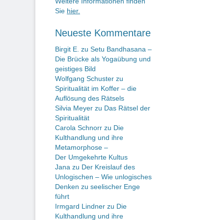
Weitere Informationen finden
Sie
hier.
Neueste Kommentare
Birgit E.
zu
Setu Bandhasana –
Die Brücke als Yogaübung und
geistiges Bild
Wolfgang Schuster
zu
Spiritualität im Koffer – die
Auflösung des Rätsels
Silvia Meyer
zu
Das Rätsel der
Spiritualität
Carola Schnorr
zu
Die
Kulthandlung und ihre
Metamorphose –
Der Umgekehrte Kultus
Jana
zu
Der Kreislauf des
Unlogischen – Wie unlogisches
Denken zu seelischer Enge
führt
Irmgard Lindner
zu
Die
Kulthandlung und ihre