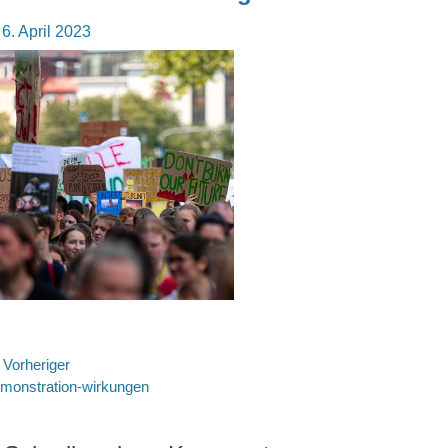
osted
6. April 2023
n
eitragsnavigation
Vorheriger
rheriger
monstration-wirkungen
itrag: