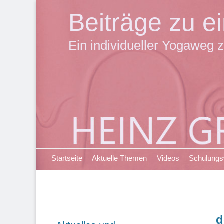
Beiträge zu 
Ein individueller Yogaweg z
Primäres Menü
Zum
Startseite
Aktuelle Themen
Videos
Schulung
Inhalt
springen
d