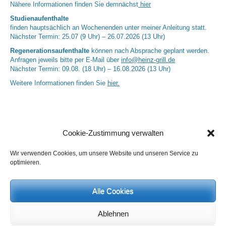
Nähere Informationen finden Sie demnächst
hier
Studienaufenthalte
finden hauptsächlich an Wochenenden unter meiner Anleitung statt.
Nächster Termin: 25.07 (9 Uhr) – 26.07.2026 (13 Uhr)
Regenerationsaufenthalte
können nach Absprache geplant werden.
Anfragen jeweils bitte per E-Mail über
info@heinz-grill.de
Nächster Termin: 09.08. (18 Uhr) – 16.08.2026 (13 Uhr)
Weitere Informationen finden Sie
hier.
Cookie-Zustimmung verwalten
Wir verwenden Cookies, um unsere Website und unseren Service zu
optimieren.
Neueste Kommentare
Alle Cookies
Birgit E.
zu
Setu Bandhasana – Die Brücke als Yogaübung und
geistiges Bild
Ablehnen
Wolfgang Schuster
zu
Spiritualität im Koffer – die Auflösung des
Rätsels