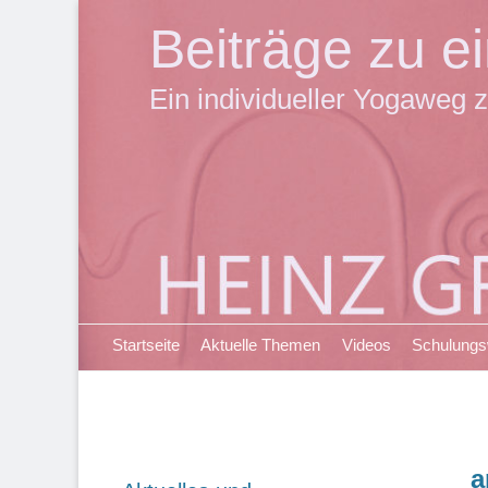
Beiträge zu 
Ein individueller Yogaweg z
Primäres Menü
Zum
Startseite
Aktuelle Themen
Videos
Schulung
Inhalt
springen
a