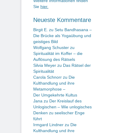
Weitere Informationen finden
Sie
hier.
Neueste Kommentare
Birgit E.
zu
Setu Bandhasana –
Die Brücke als Yogaübung und
geistiges Bild
Wolfgang Schuster
zu
Spiritualität im Koffer – die
Auflösung des Rätsels
Silvia Meyer
zu
Das Rätsel der
Spiritualität
Carola Schnorr
zu
Die
Kulthandlung und ihre
Metamorphose –
Der Umgekehrte Kultus
Jana
zu
Der Kreislauf des
Unlogischen – Wie unlogisches
Denken zu seelischer Enge
führt
Irmgard Lindner
zu
Die
Kulthandlung und ihre