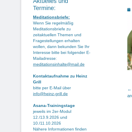
Aktuelles und
Termine:
P
o
Meditationsbriefe:
Wenn Sie regelmäßig
Meditationsbriefe zu
zeitaktuellen Themen und
Fragestellungen erhalten
wollen, dann bekunden Sie Ihr
Interesse bitte bei folgender E-
Mailadresse:
meditationsinhalte@mail.de
Kontaktaufnahme zu Heinz
Grill
bitte per E-Mail über
B
← 
info@heinz-grill.de
Vo
ar
Be
Asana-Trainingstage
jeweils im 2er-Modul
12./13.9.2026 und
10./11.10.2026
Nähere Informationen finden