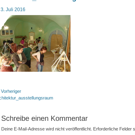
osted
3. Juli 2016
n
eitragsnavigation
Vorheriger
rheriger
chitektur_ausstellungsraum
itrag:
Schreibe einen Kommentar
Deine E-Mail-Adresse wird nicht veröffentlicht.
Erforderliche Felder 