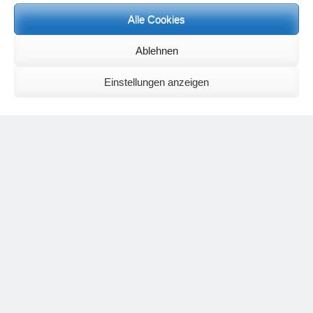
Alle Cookies
Neueste Kommentare
Birgit E.
zu
Setu Bandhasana – Die Brücke als Yogaübung und
Ablehnen
geistiges Bild
Wolfgang Schuster
zu
Spiritualität im Koffer – die Auflösung des
Rätsels
Einstellungen anzeigen
Silvia Meyer
zu
Das Rätsel der Spiritualität
Carola Schnorr
zu
Die Kulthandlung und ihre Metamorphose –
Der Umgekehrte Kultus
Jana
zu
Der Kreislauf des Unlogischen – Wie unlogisches Denken zu
seelischer Enge führt
Irmgard Lindner
zu
Die Kulthandlung und ihre Metamorphose –
Der Umgekehrte Kultus
Philipp Podolski
zu
Die Kulthandlung und ihre Metamorphose –
Der Umgekehrte Kultus
Kategorien
Aktualisierter Beitrag
Allgemein
Asana
Corona
Individuelle Spiritualität