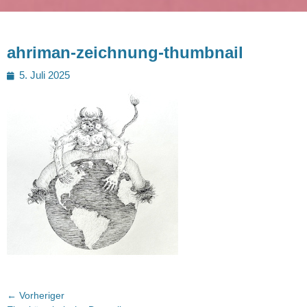
ahriman-zeichnung-thumbnail
Posted
5. Juli 2025
on
Beitragsnavigation
← Vorheriger