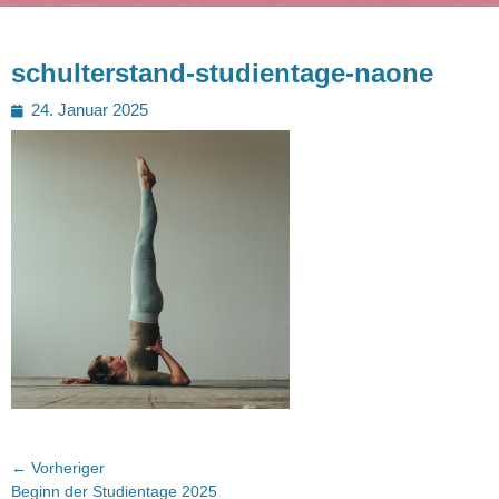
schulterstand-studientage-naone
Posted
24. Januar 2025
on
Beitragsnavigation
← Vorheriger
Vorheriger
Beginn der Studientage 2025