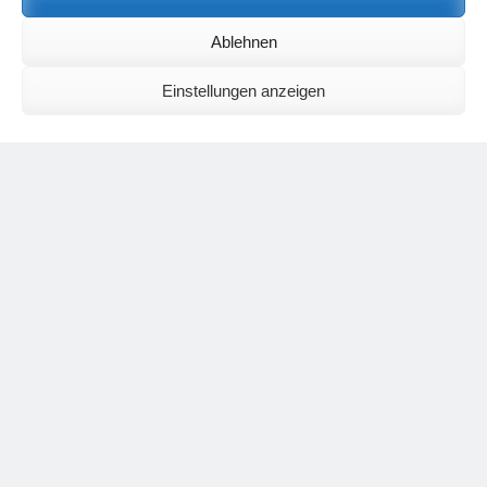
Birgit E.
zu
Setu Bandhasana – Die Brücke als Yogaübung und
Ablehnen
geistiges Bild
Wolfgang Schuster
zu
Spiritualität im Koffer – die Auflösung des
Rätsels
Einstellungen anzeigen
Silvia Meyer
zu
Das Rätsel der Spiritualität
Carola Schnorr
zu
Die Kulthandlung und ihre Metamorphose –
Der Umgekehrte Kultus
Jana
zu
Der Kreislauf des Unlogischen – Wie unlogisches Denken zu
seelischer Enge führt
Irmgard Lindner
zu
Die Kulthandlung und ihre Metamorphose –
Der Umgekehrte Kultus
Philipp Podolski
zu
Die Kulthandlung und ihre Metamorphose –
Der Umgekehrte Kultus
Kategorien
Aktualisierter Beitrag
Allgemein
Asana
Corona
Individuelle Spiritualität
Interview
Jahresausblicke