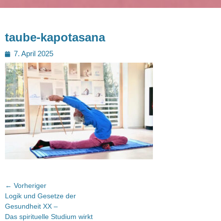
taube-kapotasana
Posted
7. April 2025
on
Beitragsnavigation
← Vorheriger
Vorheriger
Logik und Gesetze der
Beitrag:
Gesundheit XX –
Das spirituelle Studium wirkt