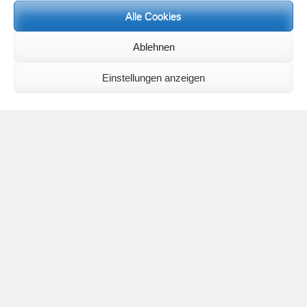
Alle Cookies
Neueste Kommentare
Ablehnen
Birgit E.
zu
Setu Bandhasana – Die Brücke als Yogaübung und
geistiges Bild
Wolfgang Schuster
zu
Spiritualität im Koffer – die Auflösung des
Einstellungen anzeigen
Rätsels
Silvia Meyer
zu
Das Rätsel der Spiritualität
Carola Schnorr
zu
Die Kulthandlung und ihre Metamorphose –
Der Umgekehrte Kultus
Jana
zu
Der Kreislauf des Unlogischen – Wie unlogisches Denken zu
seelischer Enge führt
Irmgard Lindner
zu
Die Kulthandlung und ihre Metamorphose –
Der Umgekehrte Kultus
Philipp Podolski
zu
Die Kulthandlung und ihre Metamorphose –
Der Umgekehrte Kultus
Kategorien
Aktualisierter Beitrag
Allgemein
Asana
Corona
Individuelle Spiritualität