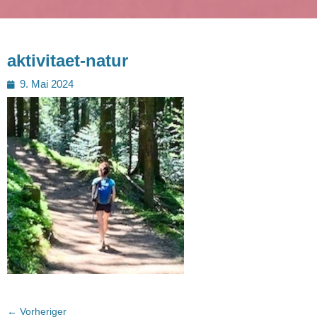
aktivitaet-natur
Posted
9. Mai 2024
on
Beitragsnavigation
← Vorheriger