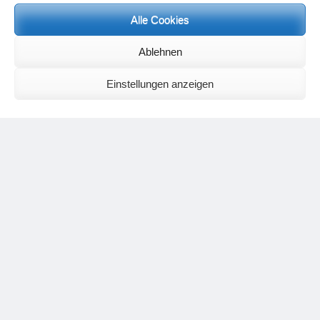
Alle Cookies
Neueste Kommentare
Birgit E.
zu
Setu Bandhasana – Die Brücke als Yogaübung und
Ablehnen
geistiges Bild
Wolfgang Schuster
zu
Spiritualität im Koffer – die Auflösung des
Rätsels
Einstellungen anzeigen
Silvia Meyer
zu
Das Rätsel der Spiritualität
Carola Schnorr
zu
Die Kulthandlung und ihre Metamorphose –
Der Umgekehrte Kultus
Jana
zu
Der Kreislauf des Unlogischen – Wie unlogisches Denken zu
seelischer Enge führt
Irmgard Lindner
zu
Die Kulthandlung und ihre Metamorphose –
Der Umgekehrte Kultus
Philipp Podolski
zu
Die Kulthandlung und ihre Metamorphose –
Der Umgekehrte Kultus
Kategorien
Aktualisierter Beitrag
Allgemein
Asana
Corona
Individuelle Spiritualität