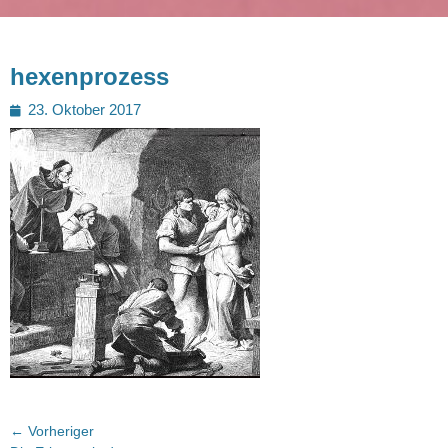
hexenprozess
Posted
23. Oktober 2017
on
Beitragsnavigation
← Vorheriger