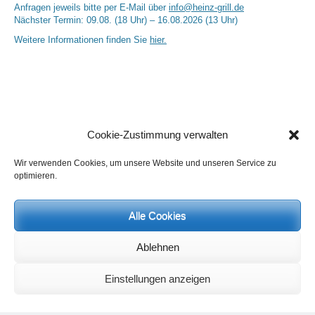
Anfragen jeweils bitte per E-Mail über
info@heinz-grill.de
Nächster Termin: 09.08. (18 Uhr) – 16.08.2026 (13 Uhr)
Weitere Informationen finden Sie
hier.
Cookie-Zustimmung verwalten
Wir verwenden Cookies, um unsere Website und unseren Service zu
optimieren.
Neueste Kommentare
Birgit E.
zu
Setu Bandhasana – Die Brücke als Yogaübung und
geistiges Bild
Alle Cookies
Wolfgang Schuster
zu
Spiritualität im Koffer – die Auflösung des
Rätsels
Ablehnen
Silvia Meyer
zu
Das Rätsel der Spiritualität
Carola Schnorr
zu
Die Kulthandlung und ihre Metamorphose –
Der Umgekehrte Kultus
Einstellungen anzeigen
Jana
zu
Der Kreislauf des Unlogischen – Wie unlogisches Denken zu
seelischer Enge führt
Irmgard Lindner
zu
Die Kulthandlung und ihre Metamorphose –