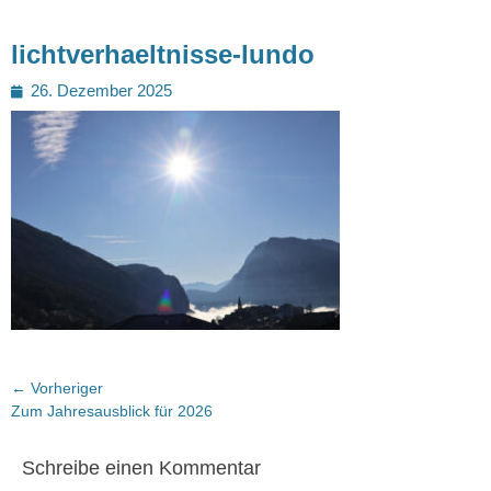
lichtverhaeltnisse-lundo
Posted
26. Dezember 2025
on
Beitragsnavigation
← Vorheriger
Vorheriger
Zum Jahresausblick für 2026
Beitrag:
Schreibe einen Kommentar