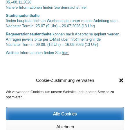
05.–08.11.2026
Nähere Informationen finden Sie demnächst
hier
Studienaufenthalte
finden hauptsächlich an Wochenenden unter meiner Anleitung statt.
Nächster Termin: 25.07 (9 Uhr) – 26.07.2026 (13 Uhr)
Regenerationsaufenthalte
können nach Absprache geplant werden.
Anfragen jeweils bitte per E-Mail über
info@heinz-grill.de
Nächster Termin: 09.08. (18 Uhr) – 16.08.2026 (13 Uhr)
Weitere Informationen finden Sie
hier.
Cookie-Zustimmung verwalten
Wir verwenden Cookies, um unsere Website und unseren Service zu
optimieren.
Neueste Kommentare
Alle Cookies
Birgit E.
zu
Setu Bandhasana – Die Brücke als Yogaübung und
geistiges Bild
Ablehnen
Wolfgang Schuster
zu
Spiritualität im Koffer – die Auflösung des