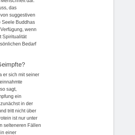
 Menschheit dar.
uss, das
 von suggestiven
ie Seele Buddhas
r Verfügung, wenn
Spiritualität
rsönlichen Bedarf
Geimpfte?
 er sich mit seiner
ereinnahmte
so sagt,
mpfung ein
 zunächst in der
 tritt nicht über
ein ist nur unter
n selteneren Fällen
in einer