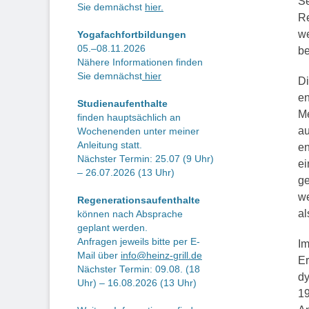
Se
Sie demnächst
hier.
Re
we
Yogafachfortbildungen
05.–08.11.2026
be
Nähere Informationen finden
Sie demnächst
hier
Di
en
Studienaufenthalte
Me
finden hauptsächlich an
au
Wochenenden unter meiner
Anleitung statt.
en
Nächster Termin: 25.07 (9 Uhr)
ei
– 26.07.2026 (13 Uhr)
ge
we
Regenerationsaufenthalte
al
können nach Absprache
geplant werden.
Anfragen jeweils bitte per E-
Im
Mail über
info@heinz-grill.de
Er
Nächster Termin: 09.08. (18
dy
Uhr) – 16.08.2026 (13 Uhr)
19