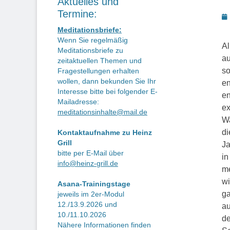
Aktuelles und
Termine:
P
o
Meditationsbriefe:
Wenn Sie regelmäßig
Al
Meditationsbriefe zu
au
zeitaktuellen Themen und
so
Fragestellungen erhalten
wollen, dann bekunden Sie Ihr
en
Interesse bitte bei folgender E-
en
Mailadresse:
ex
meditationsinhalte@mail.de
Wa
di
Kontaktaufnahme zu Heinz
Grill
Ja
bitte per E-Mail über
in
info@heinz-grill.de
me
wi
Asana-Trainingstage
ga
jeweils im 2er-Modul
12./13.9.2026 und
au
10./11.10.2026
de
Nähere Informationen finden