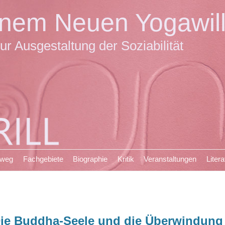
einem Neuen Yogawil
ur Ausgestaltung der Soziabilität
sweg
Fachgebiete
Biographie
Kritik
Veranstaltungen
Litera
ie Buddha-Seele und die Überwindung