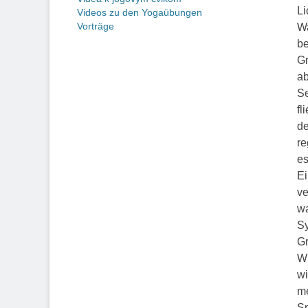
Li
Videos zu den Yogaübungen
Vorträge
Wa
be
Gr
ab
Se
fl
de
re
es
Ei
ve
wa
Sy
Gr
Wi
wi
me
Sp