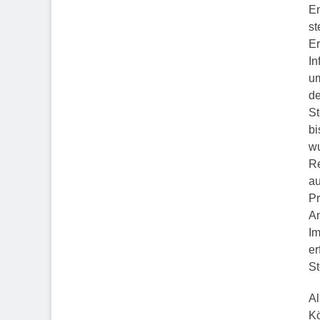
En
st
Er
In
um
de
St
bi
wu
Re
au
Pr
An
Im
er
St
Al
Kö