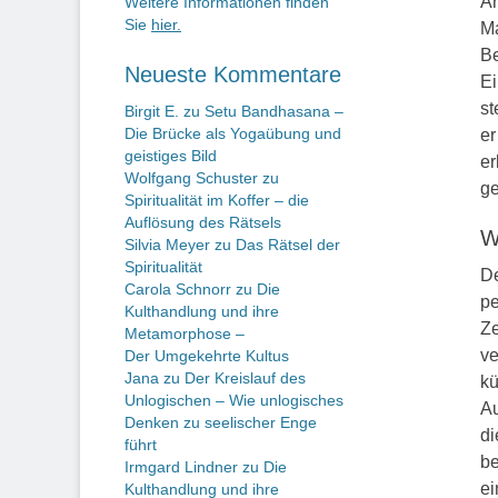
An
Weitere Informationen finden
Sie
hier.
Ma
Be
Neueste Kommentare
Ei
st
Birgit E.
zu
Setu Bandhasana –
Die Brücke als Yogaübung und
er
geistiges Bild
er
Wolfgang Schuster
zu
ge
Spiritualität im Koffer – die
Auflösung des Rätsels
W
Silvia Meyer
zu
Das Rätsel der
Spiritualität
De
Carola Schnorr
zu
Die
pe
Kulthandlung und ihre
Ze
Metamorphose –
ve
Der Umgekehrte Kultus
Jana
zu
Der Kreislauf des
kü
Unlogischen – Wie unlogisches
Au
Denken zu seelischer Enge
di
führt
be
Irmgard Lindner
zu
Die
ei
Kulthandlung und ihre