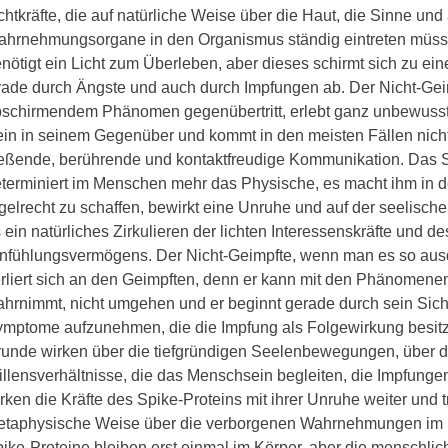
chtkräfte, die auf natürliche Weise über die Haut, die Sinne und
hrnehmungsorgane in den Organismus ständig eintreten müs
nötigt ein Licht zum Überleben, aber dieses schirmt sich zu e
ade durch Ängste und auch durch Impfungen ab. Der Nicht-Gei
schirmendem Phänomen gegenübertritt, erlebt ganz unbewusst 
in in seinem Gegenüber und kommt in den meisten Fällen nicht 
ießende, berührende und kontaktfreudige Kommunikation. Das 
terminiert im Menschen mehr das Physische, es macht ihm in 
gelrecht zu schaffen, bewirkt eine Unruhe und auf der seelisch
 ein natürliches Zirkulieren der lichten Interessenskräfte und 
nfühlungsvermögens. Der Nicht-Geimpfte, wenn man es so ausd
rliert sich an den Geimpften, denn er kann mit den Phänomene
hrnimmt, nicht umgehen und er beginnt gerade durch sein Sich
mptome aufzunehmen, die die Impfung als Folgewirkung besitz
unde wirken über die tiefgründigen Seelenbewegungen, über 
llensverhältnisse, die das Menschsein begleiten, die Impfungen 
rken die Kräfte des Spike-Proteins mit ihrer Unruhe weiter und t
taphysische Weise über die verborgenen Wahrnehmungen im Sti
ike-Proteine bleiben erst einmal im Körper, aber die menschli