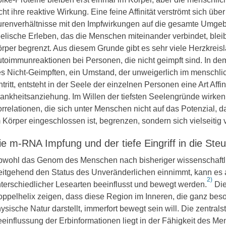
cht ihre reaktive Wirkung. Eine feine Affinität verströmt sich über
renverhältnisse mit den Impfwirkungen auf die gesamte Umge
elische Erleben, das die Menschen miteinander verbindet, bleib
rper begrenzt. Aus diesem Grunde gibt es sehr viele Herzkreis
toimmunreaktionen bei Personen, die nicht geimpft sind. In de
s Nicht-Geimpften, ein Umstand, der unweigerlich im menschl
ntritt, entsteht in der Seele der einzelnen Personen eine Art Affin
ankheitsanziehung. Im Willen der tiefsten Seelengründe wirken
rrelationen, die sich unter Menschen nicht auf das Potenzial, d
 Körper eingeschlossen ist, begrenzen, sondern sich vielseitig v
ie m-RNA Impfung und der tiefe Eingriff in die S
wohl das Genom des Menschen nach bisheriger wissenschaftl
itgehend den Status des Unveränderlichen einnimmt, kann es 
2)
terschiedlicher Lesearten beeinflusst und bewegt werden.
Die
ppelhelix zeigen, dass diese Region im Inneren, die ganz bes
ysische Natur darstellt, immerfort bewegt sein will. Die zentralst
einflussung der Erbinformationen liegt in der Fähigkeit des 