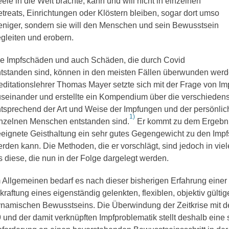
ele in die Welt brachte, kann und will nicht in einzelnen
treats, Einrichtungen oder Klöstern bleiben, sogar dort umso
niger, sondern sie will den Menschen und sein Bewusstsein
gleiten und erobern.
e Impfschäden und auch Schäden, die durch Covid
tstanden sind, können in den meisten Fällen überwunden werd
ditationslehrer Thomas Mayer setzte sich mit der Frage von I
seinander und erstellte ein Kompendium über die verschieden
tsprechend der Art und Weise der Impfungen und der persönli
1)
nzelnen Menschen entstanden sind.
Er kommt zu dem Ergebni
eignete Geisthaltung ein sehr gutes Gegengewicht zu den Impf
rden kann. Die Methoden, die er vorschlägt, sind jedoch in vi
s diese, die nun in der Folge dargelegt werden.
 Allgemeinen bedarf es nach dieser bisherigen Erfahrung einer
kraftung eines eigenständig gelenkten, flexiblen, objektiv gülti
namischen Bewusstseins. Die Überwindung der Zeitkrise mit de
 und der damit verknüpften Impfproblematik stellt deshalb eine 