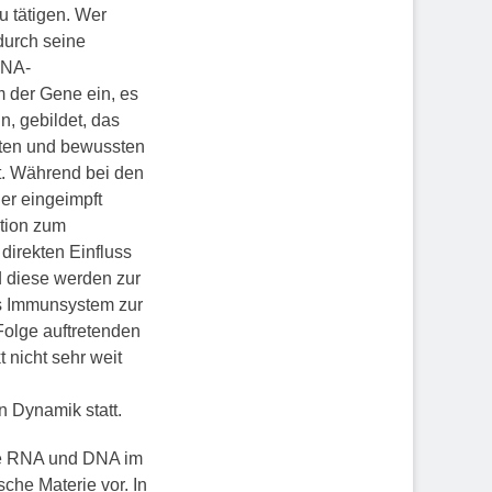
 tätigen. Wer
durch seine
RNA-
m der Gene ein, es
n, gebildet, das
lten und bewussten
. Während bei den
er eingeimpft
ktion zum
direkten Einfluss
d diese werden zur
as Immunsystem zur
Folge auftretenden
 nicht sehr weit
 Dynamik statt.
die RNA und DNA im
sche Materie vor. In