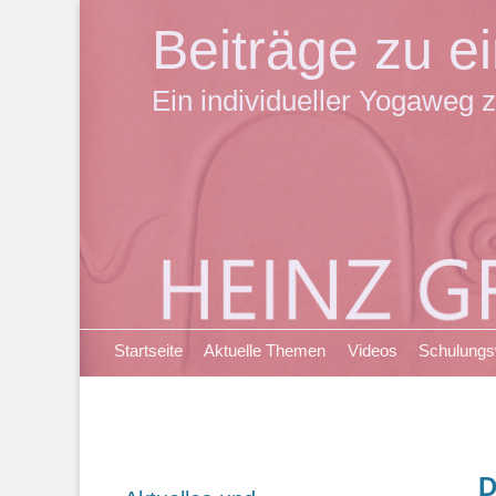
Beiträge zu 
Ein individueller Yogaweg z
Primäres Menü
Zum
Startseite
Aktuelle Themen
Videos
Schulung
Inhalt
springen
D