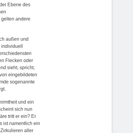
 der Ebene des
hen
 gelten andere
nach außen und
individuell
verschiedensten
n Flecken oder
 sieht, spricht,
 von eingebildeten
fremde sogenannte
gt.
irmtheit und ein
scheint sich nun
 tritt er ein? Er
 ist namentlich ein
irkulieren aller