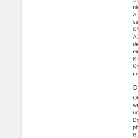
ni
Au
se
Kö
Au
de
ei
Kr
Ko
im
D
Ob
we
un
Do
ph
Be