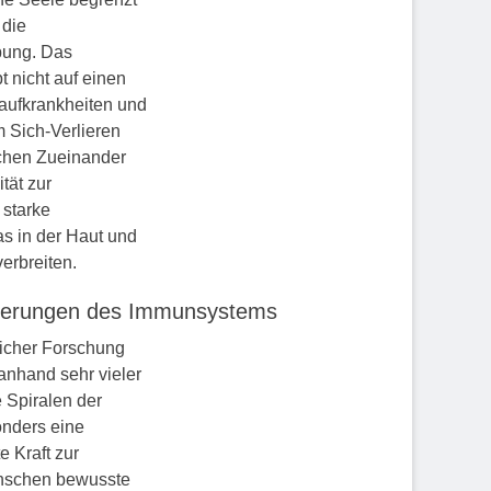
 die
bung. Das
t nicht auf einen
laufkrankheiten und
m Sich-Verlieren
ichen Zueinander
ität zur
 starke
as in der Haut und
erbreiten.
teuerungen des Immunsystems
icher Forschung
anhand sehr vieler
 Spiralen der
onders eine
e Kraft zur
Menschen bewusste