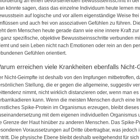
forderung an einen bevorstehenden Bewusstseinsschritt in der
n könnte sagen, dass das einzelne Individuum heute lernen m
wusstsein auf logische und vor allem eigenständige Weise frei
nflüssen und auch frei von assoziativen Gefühlen zu führen. D
eht dem Menschen heute gerade dann wie eine innere Kraft zu
 ganz spezifische, objektive Bewusstseinsschritte verbunden mit 
lernt und sein Leben nicht nach Emotionen oder rein an den pe
bundenen Gefühlen orientiert.
arum erreichen viele Krankheiten ebenfalls Nicht-
r Nicht-Geimpfte ist deshalb von den Impfungen mitbetroffen, da
rsönlichen Stellung, die er gegen die allgemeine, suggestiv v
ittendenz nimmt, nicht wirklich distanzieren oder, wenn man es 
rbarrikadieren kann. Wenn die meisten Menschen durch eine I
nstliches Spike-Protein im Organismus erzeugen, bleibt dieses
seinandersetzung mit dem eigenen individuellen Organismus und
e Grenze der Haut hinüber zu anderen Menschen. Das Spike-Prot
sonderen Voraussetzungen auf Dritte übertragbar, was jedoch i
ntritt. Die physische Ebene bleibt deshalb weitgehendst für sich 