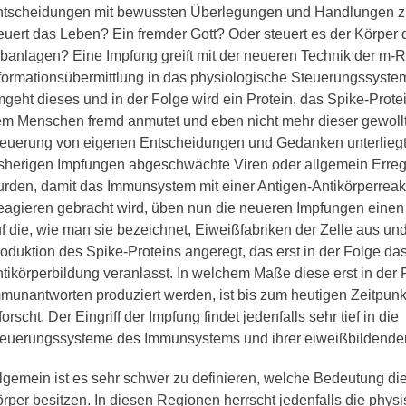
tscheidungen mit bewussten Überlegungen und Handlungen zu
euert das Leben? Ein fremder Gott? Oder steuert es der Körper 
banlagen? Eine Impfung greift mit der neueren Technik der m-
formationsübermittlung in das physiologische Steuerungssyste
geht dieses und in der Folge wird ein Protein, das Spike-Protei
m Menschen fremd anmutet und eben nicht mehr dieser gewol
euerung von eigenen Entscheidungen und Gedanken unterliegt
sherigen Impfungen abgeschwächte Viren oder allgemein Erreg
rden, damit das Immunsystem mit einer Antigen-Antikörperrea
agieren gebracht wird, üben nun die neueren Impfungen einen 
f die, wie man sie bezeichnet, Eiweißfabriken der Zelle aus un
oduktion des Spike-Proteins angeregt, das erst in der Folge d
tikörperbildung veranlasst. In welchem Maße diese erst in der 
munantworten produziert werden, ist bis zum heutigen Zeitpunkt
forscht. Der Eingriff der Impfung findet jedenfalls sehr tief in die
euerungssysteme des Immunsystems und ihrer eiweißbildenden
lgemein ist es sehr schwer zu definieren, welche Bedeutung 
rper besitzen. In diesen Regionen herrscht jedenfalls die physi