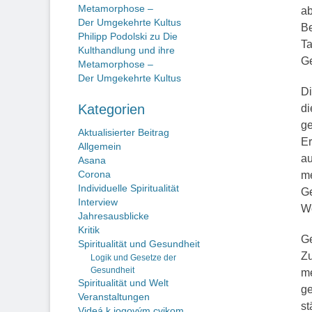
Metamorphose –
ab
Der Umgekehrte Kultus
Be
Philipp Podolski
zu
Die
Ta
Kulthandlung und ihre
Ge
Metamorphose –
Der Umgekehrte Kultus
Di
Kategorien
di
ge
Aktualisierter Beitrag
E
Allgemein
au
Asana
Corona
me
Individuelle Spiritualität
Ge
Interview
We
Jahresausblicke
Kritik
Ge
Spiritualität und Gesundheit
Zu
Logik und Gesetze der
Gesundheit
me
Spiritualität und Welt
ge
Veranstaltungen
st
Videá k jogovým cvikom