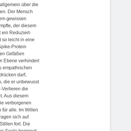
 allgemein über die
sen. Der Mensch
inem gewissen
mpfte, der diesem
ein Reduziert-
so leicht in eine
Spike-Protein
den Gefäßen
en Ebene verhindert
des empathischen
rücken darf,
n, die er unbewusst
-Verlieren die
t. Aus diesem
die verborgenen
für alle. Im Willen
ragen sich auf
llen fort. Die
che Seele begrenzt