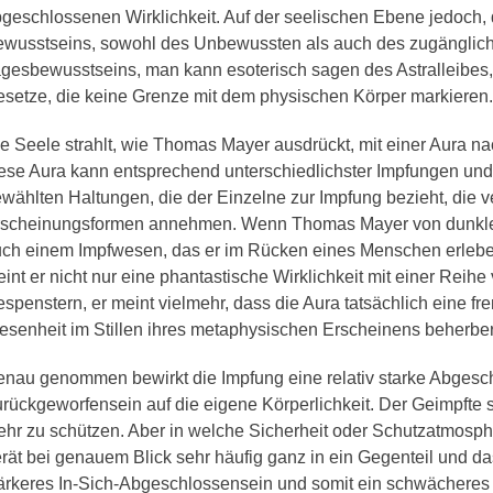
geschlossenen Wirklichkeit. Auf der seelischen Ebene jedoch,
wusstseins, sowohl des Unbewussten als auch des zugänglic
gesbewusstseins, man kann esoterisch sagen des Astralleibes,
setze, die keine Grenze mit dem physischen Körper markieren.
e Seele strahlt, wie Thomas Mayer ausdrückt, mit einer Aura 
ese Aura kann entsprechend unterschiedlichster Impfungen und 
wählten Haltungen, die der Einzelne zur Impfung bezieht, die 
rscheinungsformen annehmen. Wenn Thomas Mayer von dunkle
ch einem Impfwesen, das er im Rücken eines Menschen erlebend
int er nicht nur eine phantastische Wirklichkeit mit einer Reihe
spenstern, er meint vielmehr, dass die Aura tatsächlich eine 
senheit im Stillen ihres metaphysischen Erscheinens beherber
nau genommen bewirkt die Impfung eine relativ starke Abgesch
rückgeworfensein auf die eigene Körperlichkeit. Der Geimpfte 
hr zu schützen. Aber in welche Sicherheit oder Schutzatmosphäre
rät bei genauem Blick sehr häufig ganz in ein Gegenteil und das
ärkeres In-Sich-Abgeschlossensein und somit ein schwächeres Z