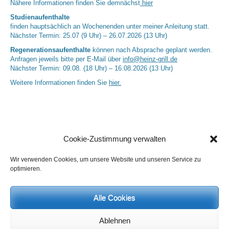
Nähere Informationen finden Sie demnächst
hier
Studienaufenthalte
finden hauptsächlich an Wochenenden unter meiner Anleitung statt.
Nächster Termin: 25.07 (9 Uhr) – 26.07.2026 (13 Uhr)
Regenerationsaufenthalte
können nach Absprache geplant werden.
Anfragen jeweils bitte per E-Mail über
info@heinz-grill.de
Nächster Termin: 09.08. (18 Uhr) – 16.08.2026 (13 Uhr)
Weitere Informationen finden Sie
hier.
Cookie-Zustimmung verwalten
Wir verwenden Cookies, um unsere Website und unseren Service zu
optimieren.
Neueste Kommentare
Alle Cookies
Birgit E.
zu
Setu Bandhasana – Die Brücke als Yogaübung und
geistiges Bild
Wolfgang Schuster
zu
Spiritualität im Koffer – die Auflösung des
Ablehnen
Rätsels