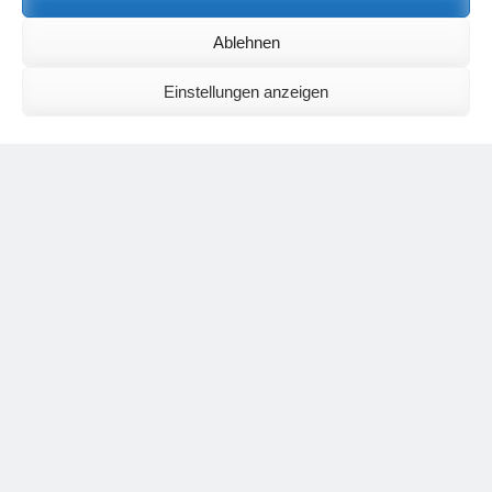
Birgit E.
zu
Setu Bandhasana – Die Brücke als Yogaübung und
Ablehnen
geistiges Bild
Wolfgang Schuster
zu
Spiritualität im Koffer – die Auflösung des
Rätsels
Einstellungen anzeigen
Silvia Meyer
zu
Das Rätsel der Spiritualität
Carola Schnorr
zu
Die Kulthandlung und ihre Metamorphose –
Der Umgekehrte Kultus
Jana
zu
Der Kreislauf des Unlogischen – Wie unlogisches Denken zu
seelischer Enge führt
Irmgard Lindner
zu
Die Kulthandlung und ihre Metamorphose –
Der Umgekehrte Kultus
Philipp Podolski
zu
Die Kulthandlung und ihre Metamorphose –
Der Umgekehrte Kultus
Kategorien
Aktualisierter Beitrag
Allgemein
Asana
Corona
Individuelle Spiritualität
Interview
Jahresausblicke