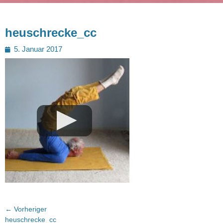
heuschrecke_cc
Posted
5. Januar 2017
on
Beitragsnavigation
← Vorheriger
Vorheriger
heuschrecke_cc