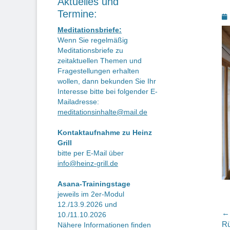
Aktuelles und
Termine:
P
o
Meditationsbriefe:
Wenn Sie regelmäßig
Meditationsbriefe zu
zeitaktuellen Themen und
Fragestellungen erhalten
wollen, dann bekunden Sie Ihr
Interesse bitte bei folgender E-
Mailadresse:
meditationsinhalte@mail.de
Kontaktaufnahme zu Heinz
Grill
bitte per E-Mail über
info@heinz-grill.de
Asana-Trainingstage
jeweils im 2er-Modul
12./13.9.2026 und
B
← 
10./11.10.2026
Vo
Rü
Nähere Informationen finden