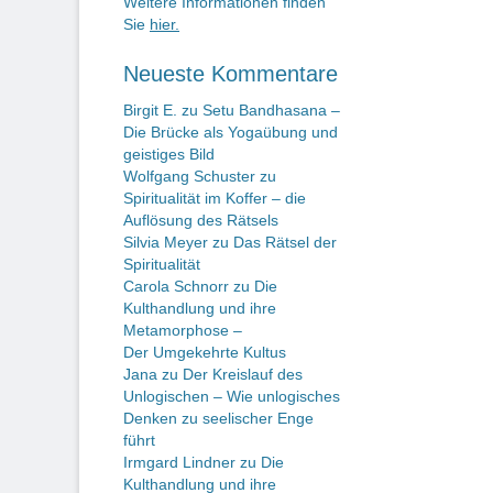
Weitere Informationen finden
Sie
hier.
Neueste Kommentare
Birgit E.
zu
Setu Bandhasana –
Die Brücke als Yogaübung und
geistiges Bild
Wolfgang Schuster
zu
Spiritualität im Koffer – die
Auflösung des Rätsels
Silvia Meyer
zu
Das Rätsel der
Spiritualität
Carola Schnorr
zu
Die
Kulthandlung und ihre
Metamorphose –
Der Umgekehrte Kultus
Jana
zu
Der Kreislauf des
Unlogischen – Wie unlogisches
Denken zu seelischer Enge
führt
Irmgard Lindner
zu
Die
Kulthandlung und ihre