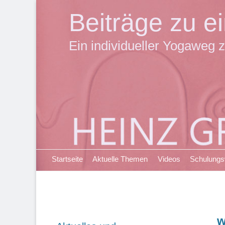
Beiträge zu 
Ein individueller Yogaweg z
Primäres Menü
Zum
Startseite
Aktuelle Themen
Videos
Schulung
Inhalt
springen
w