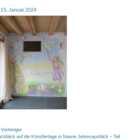
osted
15. Januar 2024
n
eitragsnavigation
Vorheriger
rheriger
ckblick auf die Künstlertage in Naone Jahresausblick – Teil