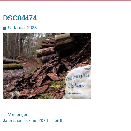
DSC04474
Posted
5. Januar 2023
on
Beitragsnavigation
← Vorheriger
Vorheriger
Jahresausblick auf 2023 – Teil 8
Beitrag: