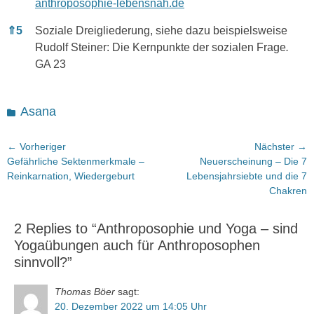
anthroposophie-lebensnah.de
⇑
5
Soziale Dreigliederung, siehe dazu beispielsweise
Rudolf Steiner: Die Kernpunkte der sozialen Frage
.
GA 23
Kategorien
Asana
Beitragsnavigation
← Vorheriger
Nächster →
Vorheriger
Nächster
Gefährliche Sektenmerkmale –
Neuerscheinung – Die 7
Beitrag:
Beitrag:
Reinkarnation, Wiedergeburt
Lebensjahrsiebte und die 7
Chakren
2 Replies to “Anthroposophie und Yoga – sind
Yogaübungen auch für Anthroposophen
sinnvoll?”
Thomas Böer
sagt:
20. Dezember 2022 um 14:05 Uhr