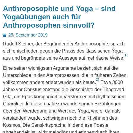
Anthroposophie und Yoga – sind
Yogaübungen auch für
Anthroposophen sinnvoll?
Posted
25. September 2019
on
Rudolf Steiner, der Begründer der Anthroposophie, sprach
sich entschieden gegen die Praxis des klassischen Yoga
1)
aus und begründete seine Aussage auf mehrfache Weise.
Eine seiner wichtigsten Argumente bezieht sich auf die
Unterschiede in den Atemprozessen, die in früheren Zeiten
2)
vollkommen anders erlebt wurden als heute.
Etwa 3000
Jahre vor Christus entstand die Geschichte der Bhagavad
Gita, ein Epos komponiert in Versformen mit rhythmischem
Charakter. In diesen nahezu wundersamen Erzählungen
über den Werdegang und Wert des Yoga, wie er damals
verstanden wurde, schwingen noch die Rhythmen des
Kosmos. Die Sanskritsprache, in der diese Poesie
abgehandelt ist, wirkt melodiös und erinnert durch ihren