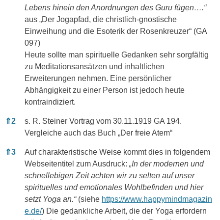
Lebens hinein den Anordnungen des Guru fügen….“
aus „Der Jogapfad, die christlich-gnostische
Einweihung und die Esoterik der Rosenkreuzer“ (GA
097)
Heute sollte man spirituelle Gedanken sehr sorgfältig
zu Meditationsansätzen und inhaltlichen
Erweiterungen nehmen. Eine persönlicher
Abhängigkeit zu einer Person ist jedoch heute
kontraindiziert.
⇑
2
s. R. Steiner Vortrag vom 30.11.1919 GA 194.
Vergleiche auch das Buch „Der freie Atem“
⇑
3
Auf charakteristische Weise kommt dies in folgendem
Webseitentitel zum Ausdruck:
„In der modernen und
schnellebigen Zeit achten wir zu selten auf unser
spirituelles und emotionales Wohlbefinden und hier
setzt
Yoga
an.“
(siehe
https://www.happymindmagazin
e.de/
) Die gedankliche Arbeit, die der Yoga erfordern