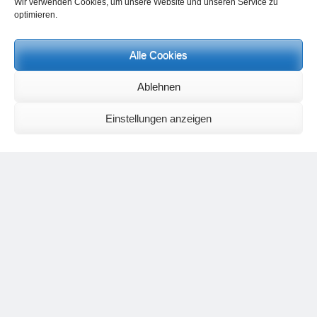
Wir verwenden Cookies, um unsere Website und unseren Service zu
optimieren.
Alle Cookies
Neueste Kommentare
Ablehnen
Birgit E.
zu
Setu Bandhasana – Die Brücke als Yogaübung und
geistiges Bild
Wolfgang Schuster
zu
Spiritualität im Koffer – die Auflösung des
Einstellungen anzeigen
Rätsels
Silvia Meyer
zu
Das Rätsel der Spiritualität
Carola Schnorr
zu
Die Kulthandlung und ihre Metamorphose –
Der Umgekehrte Kultus
Jana
zu
Der Kreislauf des Unlogischen – Wie unlogisches Denken zu
seelischer Enge führt
Irmgard Lindner
zu
Die Kulthandlung und ihre Metamorphose –
Der Umgekehrte Kultus
Philipp Podolski
zu
Die Kulthandlung und ihre Metamorphose –
Der Umgekehrte Kultus
Kategorien
Aktualisierter Beitrag
Allgemein