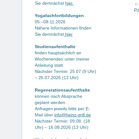
B
← 
Sie demnächst
hier.
Vo
Pä
Yogafachfortbildungen
Be
05.–08.11.2026
Nähere Informationen finden
Sie demnächst
hier
Studienaufenthalte
finden hauptsächlich an
Wochenenden unter meiner
Anleitung statt.
Nächster Termin: 25.07 (9 Uhr)
– 26.07.2026 (13 Uhr)
Regenerationsaufenthalte
können nach Absprache
geplant werden.
Anfragen jeweils bitte per E-
Mail über
info@heinz-grill.de
Nächster Termin: 09.08. (18
Uhr) – 16.08.2026 (13 Uhr)