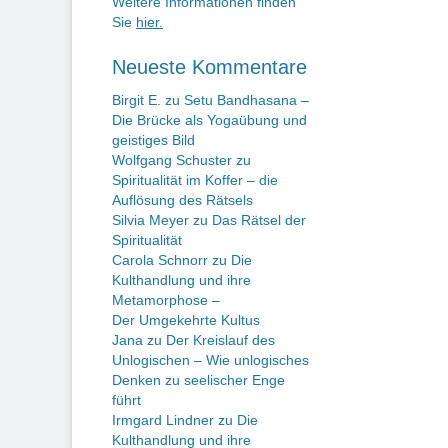
Weitere Informationen finden
Sie
hier.
Neueste Kommentare
Birgit E.
zu
Setu Bandhasana –
Die Brücke als Yogaübung und
geistiges Bild
Wolfgang Schuster
zu
Spiritualität im Koffer – die
Auflösung des Rätsels
Silvia Meyer
zu
Das Rätsel der
Spiritualität
Carola Schnorr
zu
Die
Kulthandlung und ihre
Metamorphose –
Der Umgekehrte Kultus
Jana
zu
Der Kreislauf des
Unlogischen – Wie unlogisches
Denken zu seelischer Enge
führt
Irmgard Lindner
zu
Die
Kulthandlung und ihre