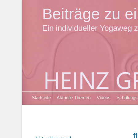
Beiträge zu 
Ein individueller Yogaweg z
Primäres Menü
Zum
Startseite
Aktuelle Themen
Videos
Schulung
Inhalt
springen
f