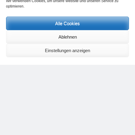
Wir verwenden Cookies, um unsere Website und unseren Service zu
optimieren.
Alle Cookies
Neueste Kommentare
Ablehnen
Birgit E.
zu
Setu Bandhasana – Die Brücke als Yogaübung und
geistiges Bild
Wolfgang Schuster
zu
Spiritualität im Koffer – die Auflösung des
Einstellungen anzeigen
Rätsels
Silvia Meyer
zu
Das Rätsel der Spiritualität
Carola Schnorr
zu
Die Kulthandlung und ihre Metamorphose –
Der Umgekehrte Kultus
Jana
zu
Der Kreislauf des Unlogischen – Wie unlogisches Denken zu
seelischer Enge führt
Irmgard Lindner
zu
Die Kulthandlung und ihre Metamorphose –
Der Umgekehrte Kultus
Philipp Podolski
zu
Die Kulthandlung und ihre Metamorphose –
Der Umgekehrte Kultus
Kategorien
Aktualisierter Beitrag
Allgemein