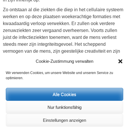
Zo ontstaan al die ziekten die diep in het cellulaire systeem
werken en op deze plaatsen woekerachtige formaties met
kwaadaardig verloop verwekken. Er zullen ook verdere
zenuwziekten zeer vergaand overheersen. Voorts zullen
juist de infectieziekten toenemen, want de mens verliest
steeds meer zijn integriteitsgevoel. Het scheppend
vermogen van de mens, zijn geestelijke creativiteit en zijn
gevoel voor waarheid gaan in een snel tempo verloren door
Cookie-Zustimmung verwalten
de passieve overgave aan het suggestieve van de huidige
cultuur.
Wir verwenden Cookies, um unsere Website und unseren Service zu
optimieren.
Degenen die in de toekomst hun bewustzijnskrachten
zelfstandig, zonder beïnvloeding en manipulaties van
Alle Cookies
buitenaf, tot de werkelijkheid kunnen verheffen, zullen een
aanzienlijk betere gezondheid ervaren, terwijl degenen die
Nur funktionsfähig
zichzelf opgeven, vele lauwe stemmingen zullen doorstaan
en eigenaardige pathologische compensaties zullen
Einstellungen anzeigen
vertonen. Het jaar 2021 zal een groot kruispunt geven