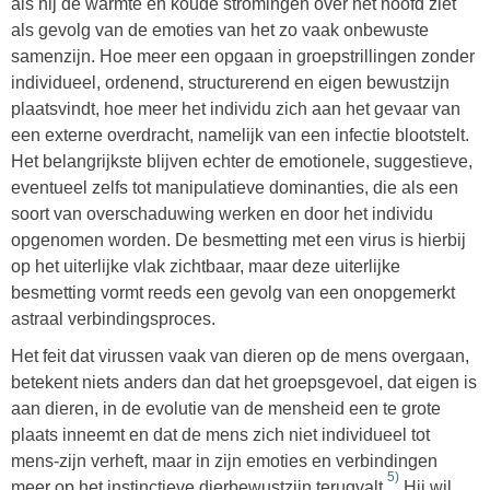
als hij de warmte en koude stromingen over het hoofd ziet
als gevolg van de emoties van het zo vaak onbewuste
samenzijn. Hoe meer een opgaan in groepstrillingen zonder
individueel, ordenend, structurerend en eigen bewustzijn
plaatsvindt, hoe meer het individu zich aan het gevaar van
een externe overdracht, namelijk van een infectie blootstelt.
Het belangrijkste blijven echter de emotionele, suggestieve,
eventueel zelfs tot manipulatieve dominanties, die als een
soort van overschaduwing werken en door het individu
opgenomen worden. De besmetting met een virus is hierbij
op het uiterlijke vlak zichtbaar, maar deze uiterlijke
besmetting vormt reeds een gevolg van een onopgemerkt
astraal verbindingsproces.
Het feit dat virussen vaak van dieren op de mens overgaan,
betekent niets anders dan dat het groepsgevoel, dat eigen is
aan dieren, in de evolutie van de mensheid een te grote
plaats inneemt en dat de mens zich niet individueel tot
mens-zijn verheft, maar in zijn emoties en verbindingen
5)
meer op het instinctieve dierbewustzijn terugvalt.
Hij wil