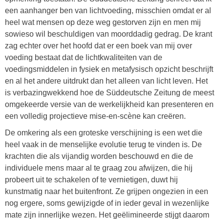
een aanhanger ben van lichtvoeding, misschien omdat er al
heel wat mensen op deze weg gestorven zijn en men mij
sowieso wil beschuldigen van moorddadig gedrag. De krant
zag echter over het hoofd dat er een boek van mij over
voeding bestaat dat de lichtkwaliteiten van de
voedingsmiddelen in fysiek en metafysisch opzicht beschrijft
en al het andere uitdrukt dan het alleen van licht leven. Het
is verbazingwekkend hoe de Süddeutsche Zeitung de meest
omgekeerde versie van de werkelijkheid kan presenteren en
een volledig projectieve mise-en-scène kan creëren.
De omkering als een groteske verschijning is een wet die
heel vaak in de menselijke evolutie terug te vinden is. De
krachten die als vijandig worden beschouwd en die de
individuele mens maar al te graag zou afwijzen, die hij
probeert uit te schakelen of te vernietigen, duwt hij
kunstmatig naar het buitenfront. Ze grijpen ongezien in een
nog ergere, soms gewijzigde of in ieder geval in wezenlijke
mate zijn innerlijke wezen. Het geëlimineerde stijgt daarom