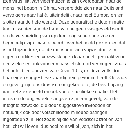
Een virus lijkt van vleermuizen te zijn overgegaan naar de
mens; het begon in China, verspreidde zich naar Duitsland,
vervolgens naar Italië, uiteindelijk naar heel Europa, en ten
slotte naar de hele wereld. Deze geografische determinatie
kan misschien aan de hand van hetgeen vastgesteld wordt
en de verspreiding van epidemiologische onderzoeken
begrijpelijk zijn, maar er wordt over het hoofd gezien, en dat
is het bijzondere, dat de mensheid zich vrijwel door zijn
eigen condities en verzwakkingen klaar heeft gemaakt voor
een ziekte en ook voor een passief sturend vermogen, zoals
het beleid ten aanzien van Covid-19 is, en deze zelfs door
haar eigen suggestieve vaardigheid gevormd heeft. Oorzaak
en gevolg zijn dus drastisch omgekeerd bij de beschrijving
van het ziektebeeld en ook van de politieke situatie. Het
virus en de opgewoelde angsten zijn een gevolg van de
integriteitszwakte, die door suggestieve invloeden en
natuurlijk ook door verschillende milieubelastingen
ingetreden zijn. Net zoals hij die van voedsel afziet en van
het licht wil leven, dus heel rein wil blijven, zich in het